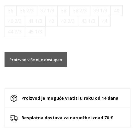
36
36 2/3
37 1/3
38
38 2/3
39 1/3
40
40 2/3
41 1/3
42
42 2/3
43 1/3
44
44 2/3
45 1/3
Proizvod više nije dostupan
Proizvod je moguće vratiti u roku od 14 dana
Besplatna dostava za narudžbe iznad 70 €