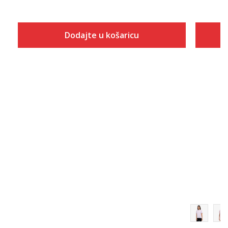
Dodajte u košaricu
Veličina
Dodaj u košaricu
2XS3
2XS4
L 3"
L 4"
M 3"
M 4"