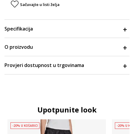
Sačuvajte u listi želja
Specifikacija
O proizvodu
Provjeri dostupnost u trgovinama
Upotpunite look
-20% U KOŠARICI
-20% U KOŠ