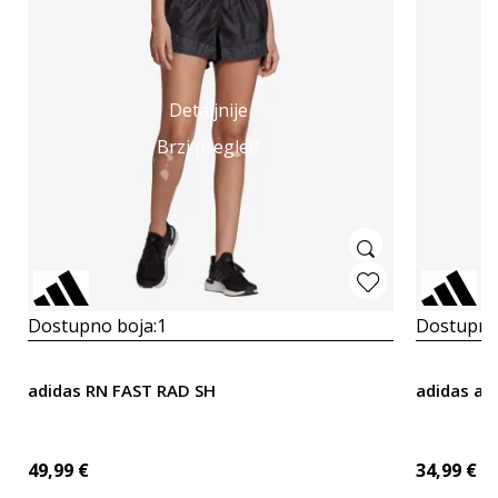
Detaljnije
Brzi pregled
Dostupno boja:
1
Dostupno
adidas RN FAST RAD SH
adidas ad
49,99
€
34,99
€