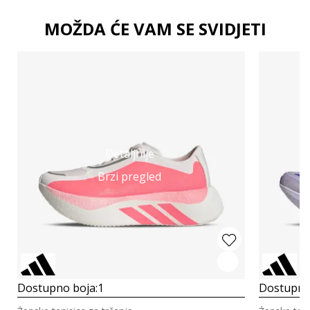
MOŽDA ĆE VAM SE SVIDJETI
Detaljnije
Brzi pregled
Dostupno boja:
1
Dostupno