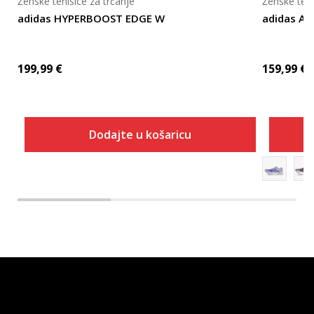
Ženske tenisice za trčanje
Ženske teni
adidas HYPERBOOST EDGE W
adidas A
199,99
€
159,99
€
Dodajte u košaricu