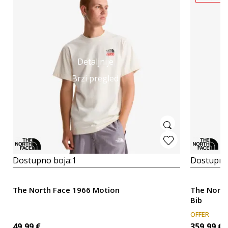
Detaljnije
Brzi pregled
Dostupno boja:
1
Dostupno
The North Face 1966 Motion
The North
Bib
OFFER
49,99
€
359,99
€