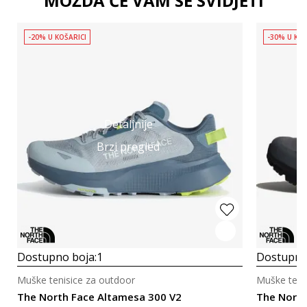
MOŽDA ĆE VAM SE SVIDJETI
-20% U KOŠARICI
-30% U KOŠ
Detaljnije
Brzi pregled
Dostupno boja:
1
Dostupno
Muške tenisice za outdoor
Muške teni
The North Face Altamesa 300 V2
The North