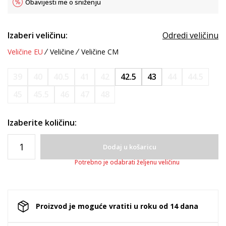
Obavijesti me o sniženju
Izaberi veličinu:
Odredi veličinu
Veličine EU
Veličine
Veličine CM
39
40
40.5
41
42
42.5
43
44
44.5
45
45.5
46
47
48
Izaberite količinu:
Dodaj u košaricu
Potrebno je odabrati željenu veličinu
Proizvod je moguće vratiti u roku od 14 dana