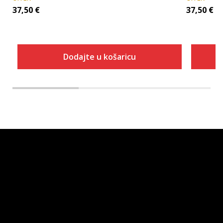
37,50
€
37,50
€
Dodajte u košaricu