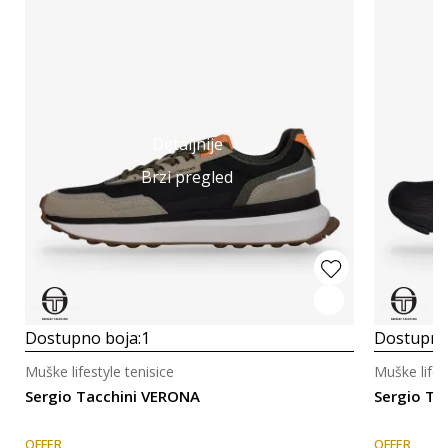
Detaljnije
Brzi pregled
Dostupno boja:
1
Dostupno
Muške lifestyle tenisice
Muške lifes
Sergio Tacchini VERONA
Sergio Ta
OFFER
OFFER