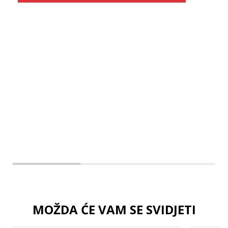
Veličina
Dodaj u košaricu
S
M
L
MOŽDA ĆE VAM SE SVIDJETI