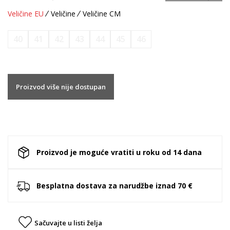
Veličine EU
Veličine
Veličine CM
40
41
42
43
44
45
46
Proizvod više nije dostupan
Proizvod je moguće vratiti u roku od 14 dana
Besplatna dostava za narudžbe iznad 70 €
Sačuvajte u listi želja