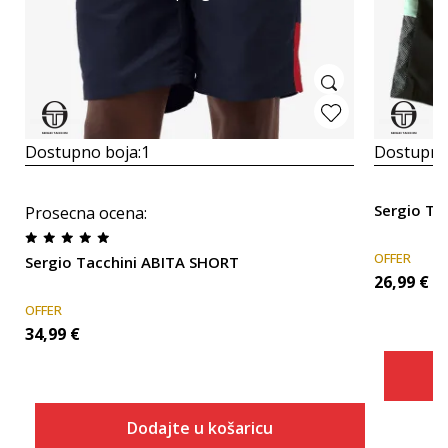
Dostupno boja:
1
Dostupno
Sergio T
Prosecna ocena
:
OFFER
Sergio Tacchini ABITA SHORT
26,99
€
OFFER
34,99
€
Dodajte u košaricu