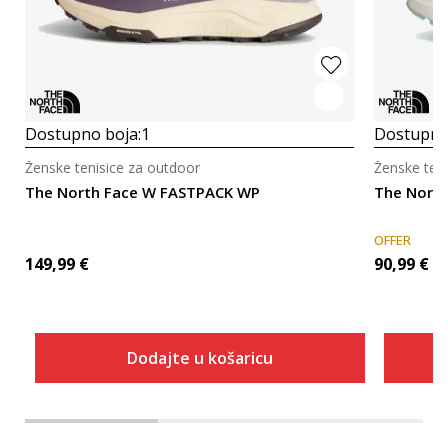
Dostupno boja:
1
Dostupno
Ženske tenisice za outdoor
Ženske ten
The North Face W FASTPACK WP
The North
OFFER
149,99
€
90,99
€
Dodajte u košaricu