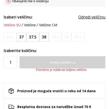
Obavijesti me o sniženju
Izaberi veličinu:
Odredi veličinu
Veličine EU
Veličine
Veličine CM
36.5
37
37.5
38
38.5
39
39.5
Izaberite količinu:
Dodaj u košaricu
Potrebno je odabrati željenu veličinu
Proizvod je moguće vratiti u roku od 14 dana
Besplatna dostava za narudžbe iznad 70 €