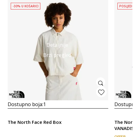
-30% U KOŠARICI
POSLJEDNJ
Detaljnije
Brzi pregled
Dostupno boja:
1
Dostupno
The North Face Red Box
The Nort
VANADIS 
OFFER