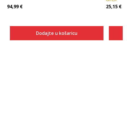
94,99
€
25,15
€
Dodajte u košaricu
Veličina
Dodaj u košaricu
XS
S
M
L
XL