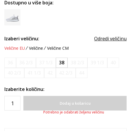
Dostupno u više boja:
Izaberi veličinu:
Odredi veličinu
Veličine EU
Veličine
Veličine CM
36
36 2/3
37 1/3
38
38 2/3
39 1/3
40
40 2/3
41 1/3
42
42 2/3
44
Izaberite količinu:
Dodaj u košaricu
Potrebno je odabrati željenu veličinu