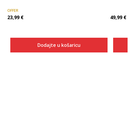
OFFER
23,99
€
49,99
€
Dodajte u košaricu
Veličina
Dodaj u košaricu
2XLT
LT
XLT
2XS
XS