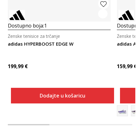
Dostupno boja:
1
Dostupno
Ženske tenisice za trčanje
Ženske teni
adidas HYPERBOOST EDGE W
adidas A
199,99
€
159,99
€
Dodajte u košaricu