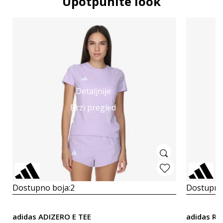
Upotpunite look
Detaljnije
Brzi pregled
Dostupno boja:
2
Dostupno
adidas ADIZERO E TEE
adidas RN