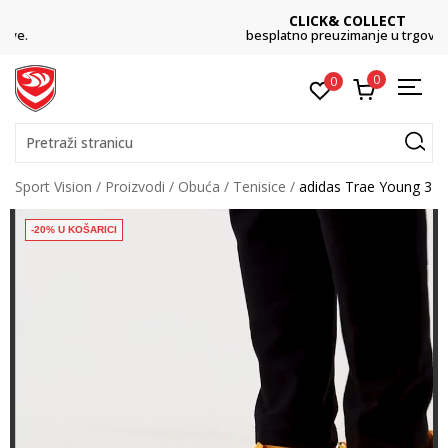
CLICK& COLLECT
besplatno preuzimanje u trgovini
0
0
Pretraži stranicu
Sport Vision
Proizvodi
Obuća
Tenisice
adidas Trae Young 3
-20% U KOŠARICI