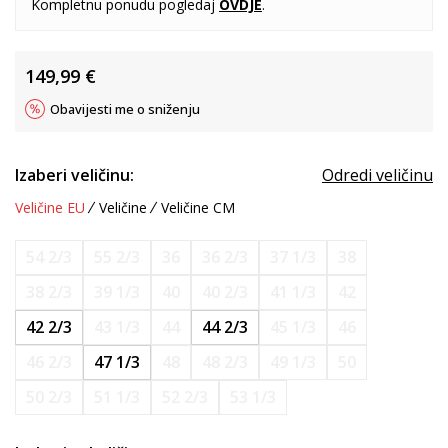
Kompletnu ponudu pogledaj
OVDJE
.
149,99
€
Obavijesti me o sniženju
Izaberi veličinu:
Odredi veličinu
Veličine EU
Veličine
Veličine CM
54 2/3
55 2/3
36
36 2/3
37 1/3
38
38 2/3
39 1/3
40
40 2/3
41 1/3
42
42 2/3
43 1/3
44
44 2/3
45 1/3
46
46 2/3
47 1/3
48
48 2/3
49 1/3
50
50 2/3
51 1/3
52 2/3
53 1/3