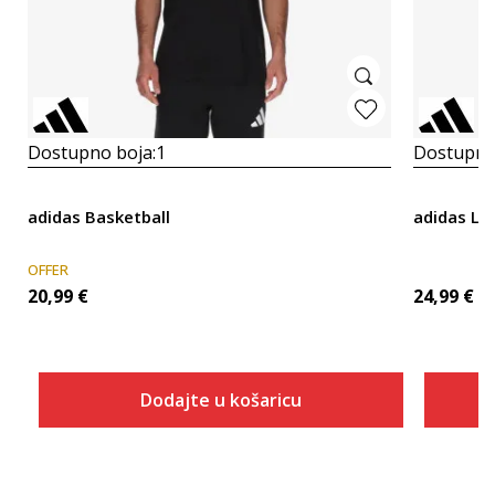
Dostupno boja:
1
Dostupno
adidas Basketball
adidas Le
OFFER
20,99
€
24,99
€
Dodajte u košaricu
Veličina
Dodaj u košaricu
2XLT