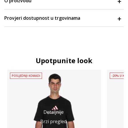
O proizvodu
Provjeri dostupnost u trgovinama
Upotpunite look
POSLJEDNJI KOMADI
-20% U KOŠ
Detaljnije
Brzi pregled