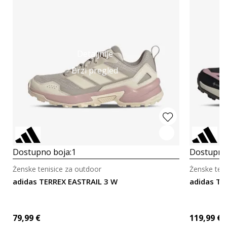
Detaljnije
Brzi pregled
Dostupno boja:
1
Dostupno
Ženske tenisice za outdoor
Ženske ten
adidas TERREX EASTRAIL 3 W
adidas T
79,99
€
119,99
€