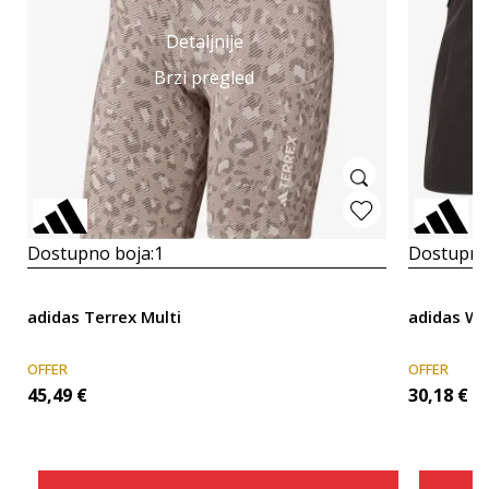
Detaljnije
Brzi pregled
Dostupno boja:
1
Dostupno
adidas Terrex Multi
adidas W 
OFFER
OFFER
45,49
€
30,18
€