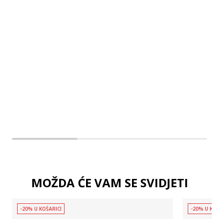
MOŽDA ĆE VAM SE SVIDJETI
-20% U KOŠARICI
-20% U KOŠ