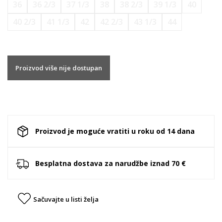
36
36 2/3
37 1/3
38
38 2/3
39 1/3
40
40 2/3
41 1/3
42
42 2/3
43 1/3
44
Proizvod više nije dostupan
Proizvod je moguće vratiti u roku od 14 dana
Besplatna dostava za narudžbe iznad 70 €
Sačuvajte u listi želja