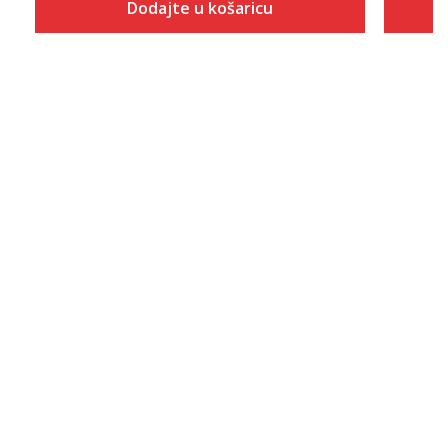
Dodajte u košaricu
Veličina
Dodaj u košaricu
XS
S
M
L
XL