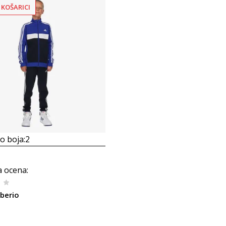
 KOŠARICI
 boja:
2
a ocena
:
iberio