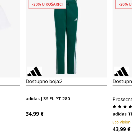
-20% U KOŠARICI
-20% U
Dostupno boja:
2
Dostupno
adidas J 3S FL PT 280
Prosecn
34,99
€
adidas T
Eco Vision
43,99
€