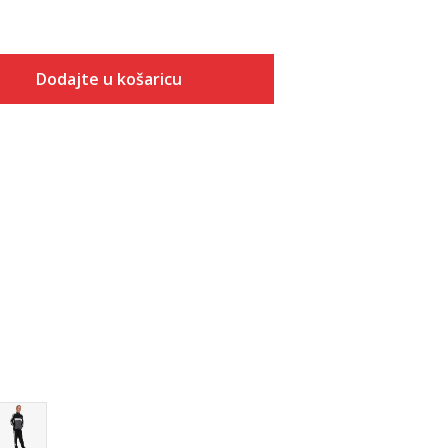
Dodajte u košaricu
Veličina
Dodaj u košaricu
128
152
164
176
140