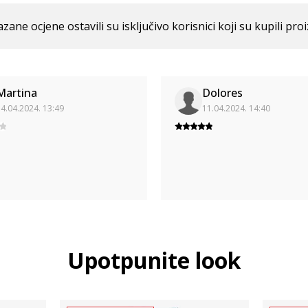
azane ocjene ostavili su isključivo korisnici koji su kupili pro
Martina
Dolores
4.04.2024. 13:49
11.04.2024. 14:40
Upotpunite look