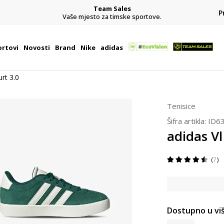
Team Sales
P
j
Vaše mjesto za timske sportove.
rtovi
Novosti
Brand
Nike
adidas
urt 3.0
Tenisice
Šifra artikla:
ID6
adidas Vl
7
Dostupno u viš