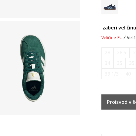
Izaberi veličinu
Veličine EU
Velič
28
28.5
2
34
35
35
39 1/3
40
Proizvod viš