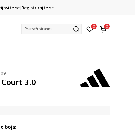
CLICK& COLLECT
rijavite se
Registrirajte se
besplatno preuzimanje u trgovini
0
0
Pretraži stranicu
309
 Court 3.0
e boja: