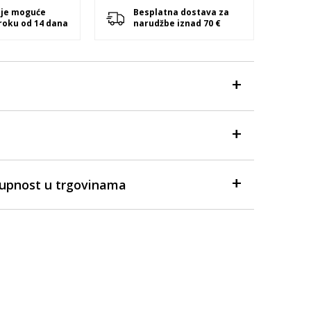
 je moguće
Besplatna dostava za
 roku od 14 dana
narudžbe iznad 70 €
tupnost u trgovinama