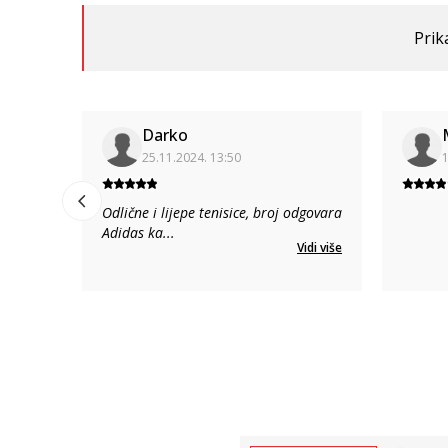
Prik
Darko
25.11.2024. 13:50
1
Odlične i lijepe tenisice, broj odgovara
Adidas ka
...
Vidi više