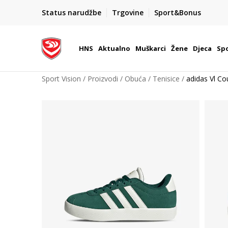
BOX NOW
Status narudžbe
Trgovine
Sport&Bonus
Dostava 1,50 €
| Više od 800 paketomata u Hrvatsko
HNS
Aktualno
Muškarci
Žene
Djeca
Spo
Sport Vision
Proizvodi
Obuća
Tenisice
adidas Vl Co