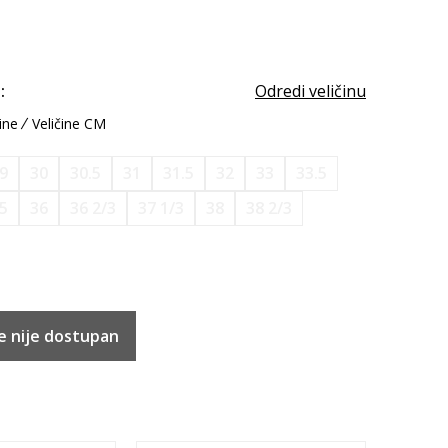
:
Odredi veličinu
ine
Veličine CM
9
30
30.5
31
31.5
32
33
33.5
.5
36
36 2/3
37 1/3
38
38 2/3
e nije dostupan