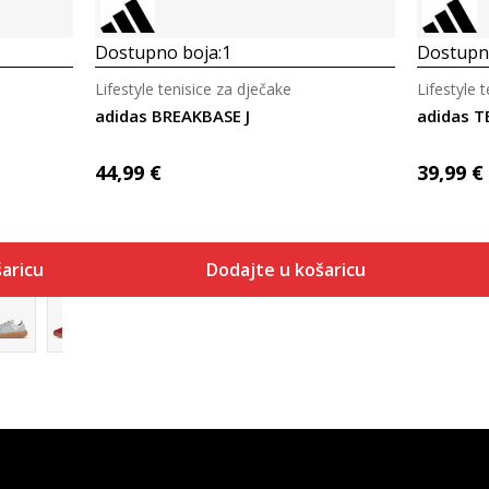
Dostupno boja:
1
Dostupno
Lifestyle tenisice za dječake
Lifestyle 
adidas BREAKBASE J
adidas T
44,99
€
39,99
€
aricu
Dodajte u košaricu