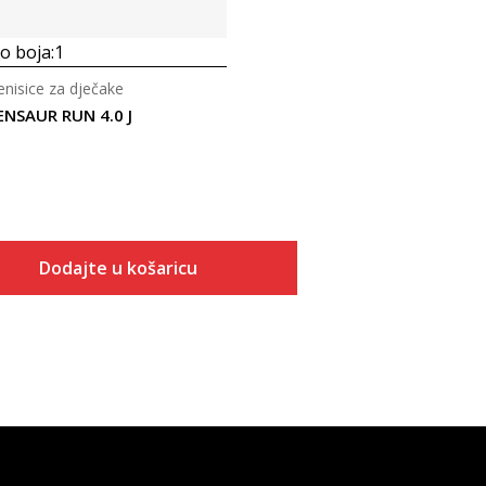
 boja:
1
tenisice za dječake
ENSAUR RUN 4.0 J
Dodajte u košaricu