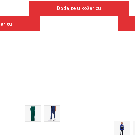
Dodajte u košaricu
Veličina
aricu
Dodaj u košaricu
128
 košaricu
152
164
176
140