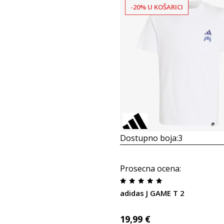
-20% U KOŠARICI
Dostupno boja:
3
Prosecna ocena
:
adidas J GAME T 2
19,99
€