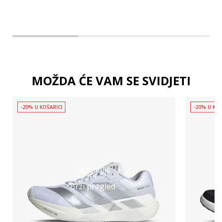
MOŽDA ĆE VAM SE SVIDJETI
-20% U KOŠARICI
-20% U KOŠ
Detaljnije
Brzi pregled