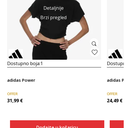
Detaljnije
Brzi pregled
Dostupno boja:
1
Dostupno
adidas Power
adidas Po
OFFER
OFFER
31,99
€
24,49
€
Dodajte u košaricu