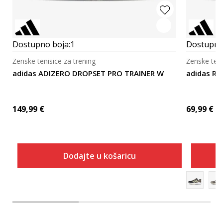
Dostupno boja:
1
Dostupno
Ženske tenisice za trening
Ženske teni
adidas ADIZERO DROPSET PRO TRAINER W
adidas R
149,99
€
69,99
€
Dodajte u košaricu