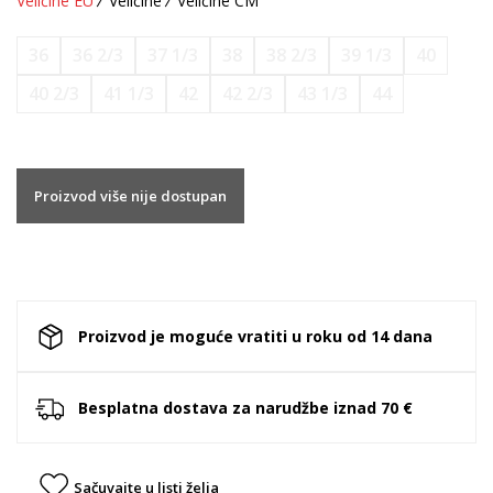
Veličine EU
Veličine
Veličine CM
36
36 2/3
37 1/3
38
38 2/3
39 1/3
40
40 2/3
41 1/3
42
42 2/3
43 1/3
44
Proizvod više nije dostupan
Proizvod je moguće vratiti u roku od 14 dana
Besplatna dostava za narudžbe iznad 70 €
Sačuvajte u listi želja