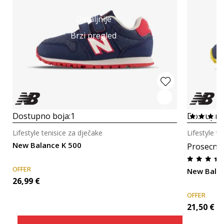
Detaljnije
Brzi pregled
Dostupno boja:
1
Dostupno
Lifestyle tenisice za dječake
Lifestyle t
New Balance K 500
Prosecna
OFFER
New Bala
26,99
€
OFFER
21,50
€