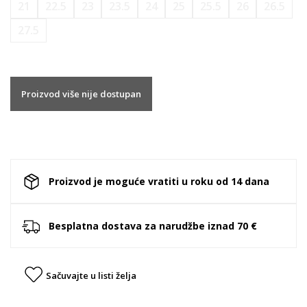
21
22.5
23
23.5
24
25
25.5
26
26.5
27.5
Proizvod više nije dostupan
Proizvod je moguće vratiti u roku od 14 dana
Besplatna dostava za narudžbe iznad 70 €
Sačuvajte u listi želja