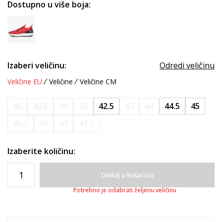
Dostupno u više boja:
Izaberi veličinu:
Odredi veličinu
Veličine EU
Veličine
Veličine CM
40
40.5
41
42
42.5
43
44
44.5
45
45.5
46
47
47.5
Izaberite količinu:
Dodaj u košaricu
Potrebno je odabrati željenu veličinu