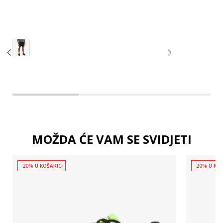
2XL
MOŽDA ĆE VAM SE SVIDJETI
-20% U KOŠARICI
-20% U KOŠ