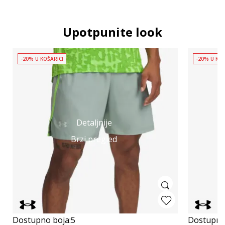
Upotpunite look
-20% U KOŠARICI
-20% U KOŠ
Detaljnije
Brzi pregled
Dostupno boja:
5
Dostupno