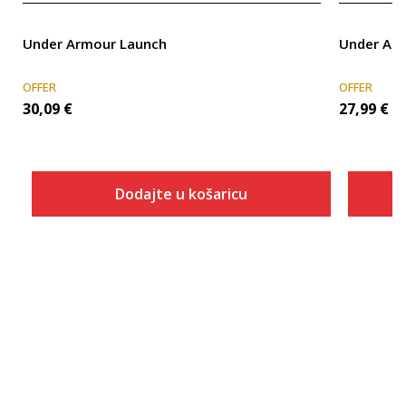
Under Armour Launch
Under Arm
OFFER
OFFER
30,09
€
27,99
€
Dodajte u košaricu
Veličina
Dodaj u košaricu
SM
MD
LG
XL