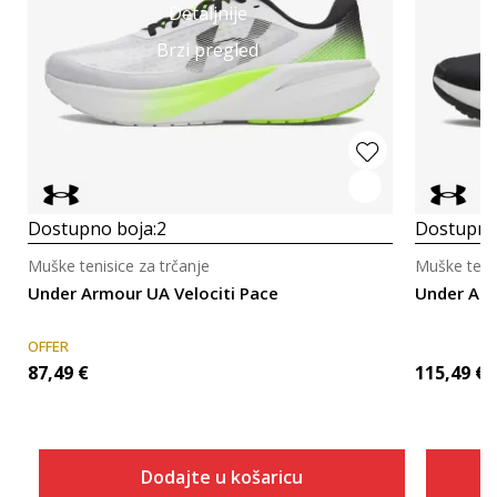
Detaljnije
Brzi pregled
Dostupno boja:
2
Dostupno
Muške tenisice za trčanje
Muške tenis
Under Armour UA Velociti Pace
Under Ar
OFFER
87,49
€
115,49
€
Dodajte u košaricu