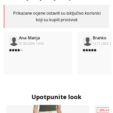
Prikazane ocjene ostavili su isključivo korisnici
koji su kupili proizvod.
Ana-Marija
Branko
01.06.2026. 14:02
12.11.2023. 1
Upotpunite look
-20% U KOŠ