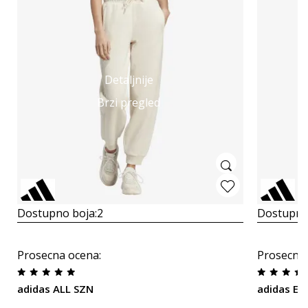
Detaljnije
Brzi pregled
Dostupno boja:
2
Dostupno
Prosecna ocena
:
Prosecna
adidas ALL SZN
adidas Es