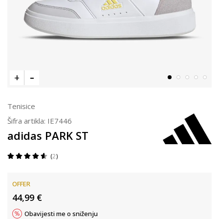
Tenisice
Šifra artikla:
IE7446
adidas PARK ST
2
OFFER
44,99
€
Obavijesti me o sniženju