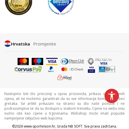
Hrvatska
Promijenite
Nastojimo biti što precizniji u opisu proizvoda, prikazu slika i samih
cijena, ali ne možemo garantirati da su sve informacije kompletne i bez
grešaka. Svi artikli prikazani na stranici su dio naše ponude i ne
podrazumijeva se da su dostupni u svakom trenutku. Cijene na webu nisu
nužno iste kao cijene u trgovinama. Webshop može imati popuste
namijenjene isključivo web kupcima.
©2026
www.sportvision.hr
, Izrada
NB SOFT
. Sva prava zadržana.