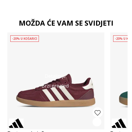
MOŽDA ĆE VAM SE SVIDJETI
-20% U KOŠARICI
-20% U KOŠ
Detaljnije
Brzi pregled