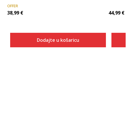
OFFER
38,99
€
44,99
€
Dodajte u košaricu
Veličina
Dodaj u košaricu
2XS
XS
S
M
L