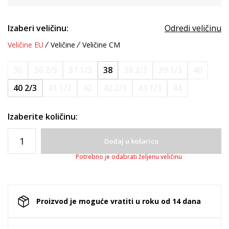
Izaberi veličinu:
Odredi veličinu
Veličine EU
Veličine
Veličine CM
36
36 2/3
37 1/3
38
38 2/3
39 1/3
40
40 2/3
41 1/3
42
42 2/3
43 1/3
44
Izaberite količinu:
Dodaj u košaricu
Potrebno je odabrati željenu veličinu
Proizvod je moguće vratiti u roku od 14 dana