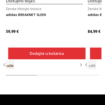
Dostupno boja:
5
Dostupno
Ženske lifestyle tenisice
Ženske lifes
adidas BREAKNET SLEEK
adidas B
59,99
€
84,99
€
Dodajte u košaricu