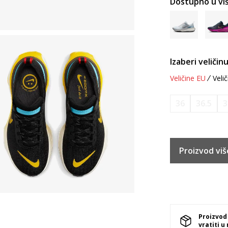
Dostupno u viš
Izaberi veličinu
Veličine EU
Velič
36
36.5
3
Proizvod viš
Proizvod
vratiti u