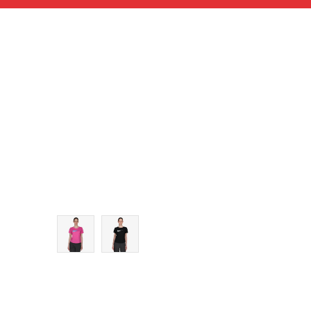
Veličina
 košaricu
Dodaj u košaricu
XS
S
M
L
XL