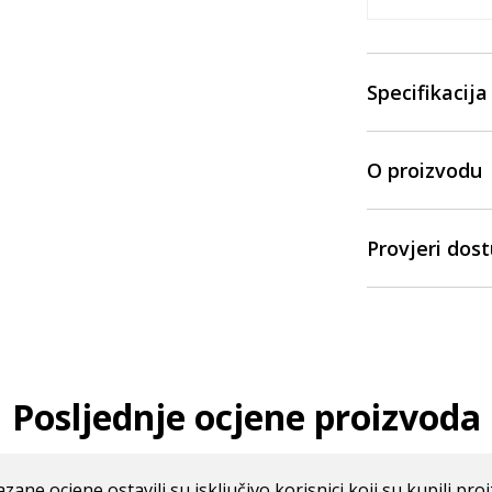
Specifikacija
O proizvodu
Provjeri dos
Posljednje ocjene proizvoda
azane ocjene ostavili su isključivo korisnici koji su kupili pro