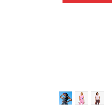
Veličina
Dodaj u
XS
S
M
L
XL
2XL