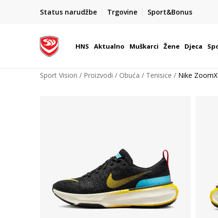
BOX NOW
Status narudžbe
Trgovine
Sport&Bonus
Dostava 1,50 €
| Više od 800 paketomata u Hrvatsko
HNS
Aktualno
Muškarci
Žene
Djeca
Spo
Sport Vision
Proizvodi
Obuća
Tenisice
Nike ZoomX I