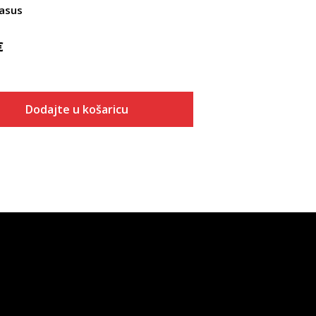
asus
€
Dodajte u košaricu