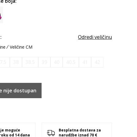
e boja:
:
Odredi veličinu
ine
Veličine CM
7.5
38
38.5
39
40
40.5
41
42
e nije dostupan
 je moguće
Besplatna dostava za
 roku od 14 dana
narudžbe iznad 70 €