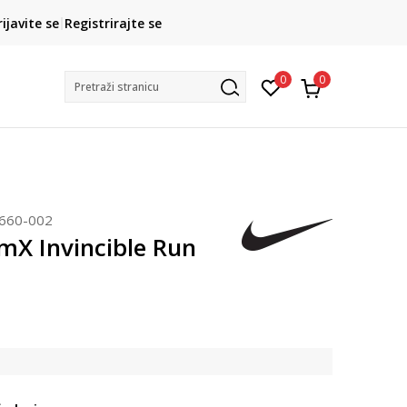
CLICK& COLLECT
rijavite se
Registrirajte se
besplatno preuzimanje u trgovini
0
0
Pretraži stranicu
660-002
mX Invincible Run