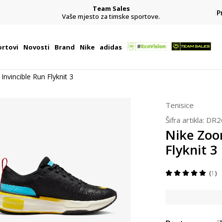
Team Sales
P
j
Vaše mjesto za timske sportove.
rtovi
Novosti
Brand
Nike
adidas
nvincible Run Flyknit 3
Tenisice
Šifra artikla:
DR2
Nike Zoo
Flyknit 3
1