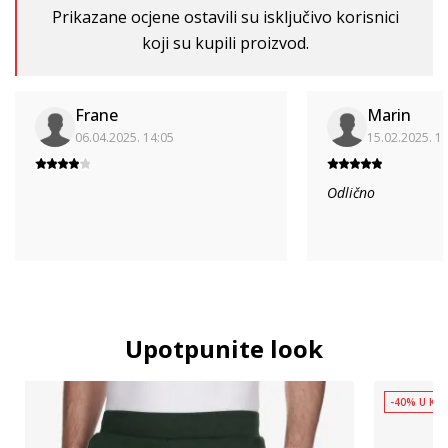
Prikazane ocjene ostavili su isključivo korisnici
koji su kupili proizvod.
Frane
Marin
06.04.2025. 14:05
15.02.2025. 1
Odlično
Upotpunite look
-40% U KOŠ