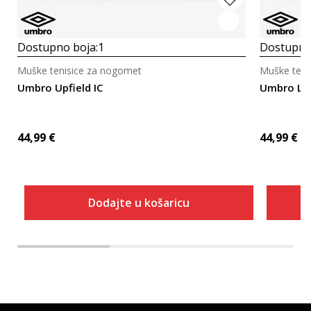
Dostupno boja:
1
Dostupno
Muške tenisice za nogomet
Muške teni
Umbro Upfield IC
Umbro Lof
44,99
€
44,99
€
Dodajte u košaricu