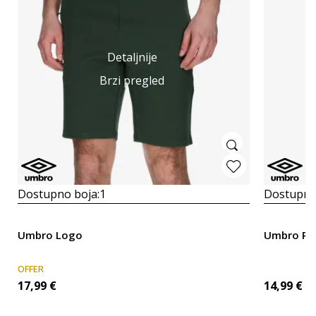
Detaljnije
Brzi pregled
Dostupno boja:
1
Dostupno
Umbro Logo
Umbro Re
OFFER
17,99
€
14,99
€