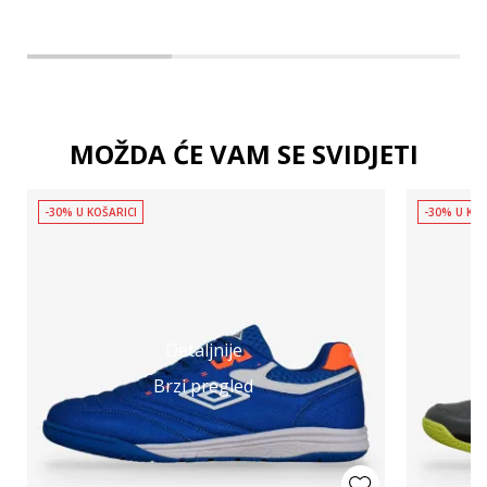
MOŽDA ĆE VAM SE SVIDJETI
-30% U KOŠARICI
-30% U KOŠ
Detaljnije
Brzi pregled