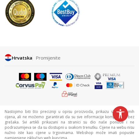
Hrvatska
Promijenite
Nastojimo biti što precizniji u opisu proizvoda, prikazu slika i samih
cijena, ali ne možemo garantirati da su sve informacije kompletne i bez
grešaka. Svi artikli prikazani na stranici su dio naše ponude i ne
podrazumijeva se da su dostupni u svakom trenutku. Cijene na webu nisu
nužno iste kao cijene u trgovinama. Webshop može imati popuste
namijenjene isključivo web kupcima.