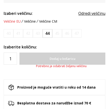
Izaberi veličinu:
Odredi veličinu
Veličine EU
Veličine
Veličine CM
40
41
42
43
44
45
46
47
Izaberite količinu:
Dodaj u košaricu
Potrebno je odabrati željenu veličinu
Proizvod je moguće vratiti u roku od 14 dana
Besplatna dostava za narudžbe iznad 70 €