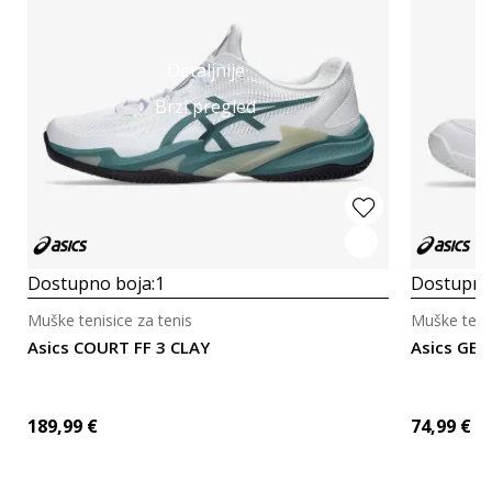
Detaljnije
Brzi pregled
Dostupno boja:
1
Dostupno
Muške tenisice za tenis
Muške tenis
Asics COURT FF 3 CLAY
Asics GEL
189,99
€
74,99
€