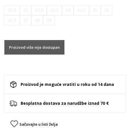
41.5
42
42.5
43.5
44
44.5
45
46
46.5
47
48
49
Proizvod više nije dostupan
Proizvod je moguće vratiti u roku od 14 dana
Besplatna dostava za narudžbe iznad 70 €
Sačuvajte u listi želja