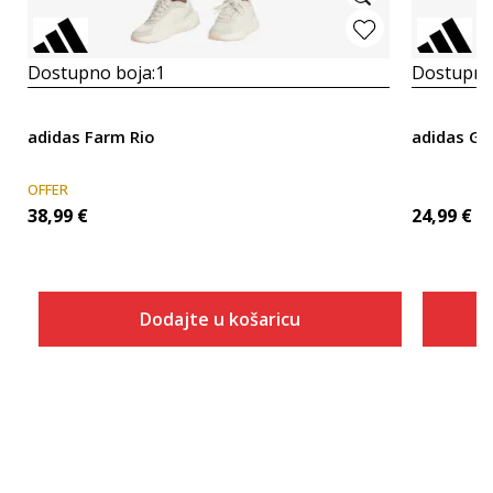
Dostupno boja:
1
Dostupno
adidas Farm Rio
adidas Gi
OFFER
38,99
€
24,99
€
Dodajte u košaricu
Veličina
Dodaj u košaricu
2XS
XS