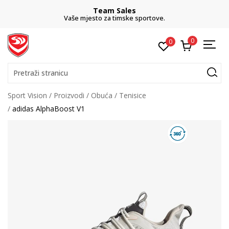
Team Sales
Vaše mjesto za timske sportove.
0
0
Pretraži stranicu
Sport Vision
Proizvodi
Obuća
Tenisice
adidas AlphaBoost V1