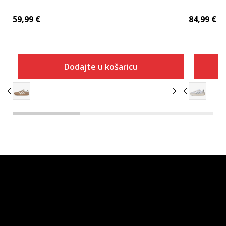
59,99
€
84,99
€
Dodajte u košaricu