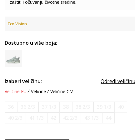
zaštiti i očuvanju životne sredine.
Eco Vision
Dostupno u više boja:
Izaberi veličinu:
Odredi veličinu
Veličine EU
Veličine
Veličine CM
36
36 2/3
37 1/3
38
38 2/3
39 1/3
40
40 2/3
41 1/3
42
42 2/3
43 1/3
44