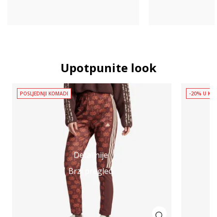
Upotpunite look
POSLJEDNJI KOMADI
-20% U KOŠ
Detaljnije
Brzi pregled