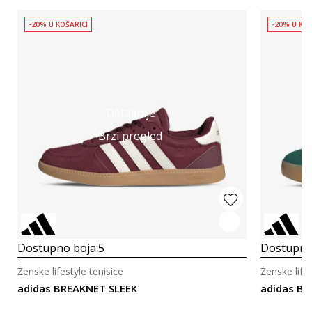
-20% U KOŠARICI
-20% U KOŠ
Detaljnije
Brzi pregled
Dostupno boja:
5
Dostupno
Ženske lifestyle tenisice
Ženske lifes
adidas BREAKNET SLEEK
adidas B