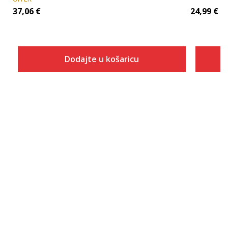
37,06
€
24,99
€
Dodajte u košaricu
Veličina
Dodaj u košaricu
XS
S
M
L
XL