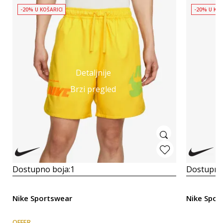
-20% U KOŠARICI
-20% U KOŠ
Detaljnije
Brzi pregled
Dostupno boja:
1
Dostupno
Nike Sportswear
Nike Spor
OFFER