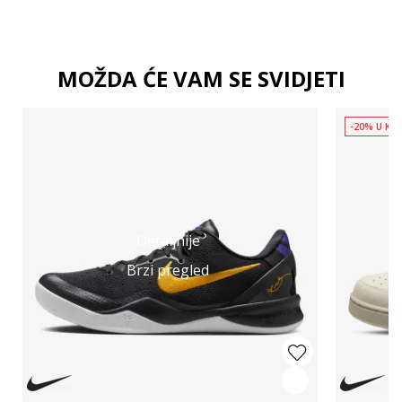
MOŽDA ĆE VAM SE SVIDJETI
-20% U KOŠ
Detaljnije
Brzi pregled