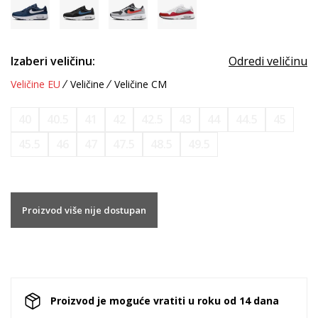
Izaberi veličinu:
Odredi veličinu
Veličine EU
Veličine
Veličine CM
40
40.5
41
42
42.5
43
44
44.5
45
45.5
46
47
47.5
48.5
49.5
Proizvod više nije dostupan
Proizvod je moguće vratiti u roku od 14 dana