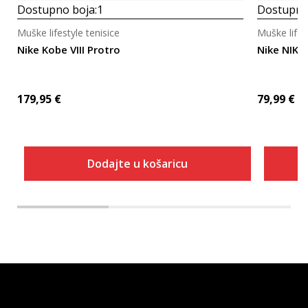
Dostupno boja:
1
Dostupno
Muške lifestyle tenisice
Muške lifes
Nike Kobe VIII Protro
Nike NIKE
179,95
€
79,99
€
Dodajte u košaricu