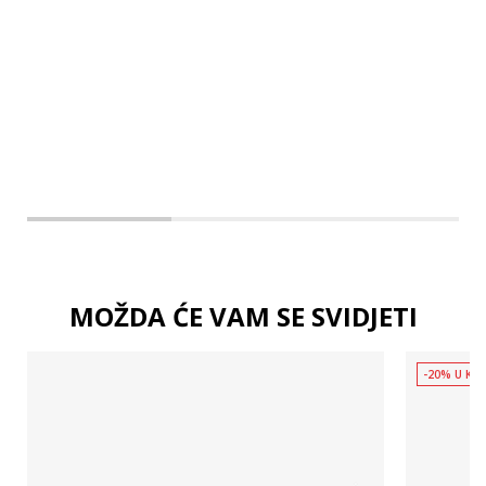
44
46
MOŽDA ĆE VAM SE SVIDJETI
-20% U KOŠ