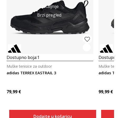
Detaljnije
Brzi pregled
Dostupno boja:
1
Dostupno
Muške tenisice za outdoor
Muške teni
adidas TERREX EASTRAIL 3
adidas T
79,99
€
99,99
€
Dodajte u košaricu