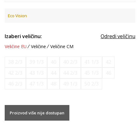
Eco Vision
Izaberi veličinu:
Odredi veličinu
Veličine EU
Veličine
Veličine CM
38 2/3
39 1/3
40
40 2/3
41 1/3
42
42 2/3
43 1/3
44
44 2/3
45 1/3
46
46 2/3
47 1/3
48
49 1/3
50 2/3
Proizvod više nije dostupan