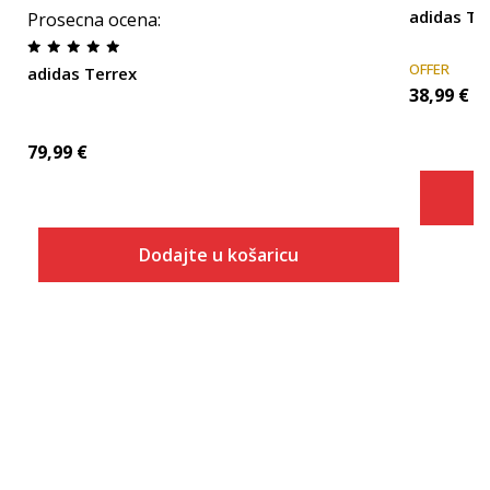
adidas Te
Prosecna ocena
:
OFFER
adidas Terrex
38,99
€
79,99
€
Dodajte u košaricu
Veličina
Dodaj u košaricu
44S
46S
46T