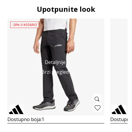
Upotpunite look
-20% U KOŠARICI
Detaljnije
Brzi pregled
Dostupno boja:
1
Dostupno