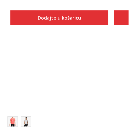
Dodajte u košaricu
Veličina
Dodaj u košaricu
XS
S
M
L
XL