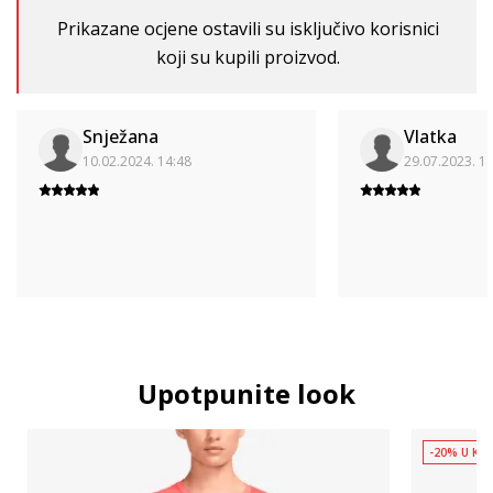
Prikazane ocjene ostavili su isključivo korisnici
koji su kupili proizvod.
Snježana
Vlatka
10.02.2024. 14:48
29.07.2023. 1
Upotpunite look
-20% U KOŠ