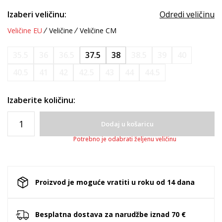
Izaberi veličinu:
Odredi veličinu
Veličine EU
Veličine
Veličine CM
35.5
36
36.5
37.5
38
38.5
39
40
40.5
41
42
42.5
43
44
44.5
Izaberite količinu:
Dodaj u košaricu
Potrebno je odabrati željenu veličinu
Proizvod je moguće vratiti u roku od 14 dana
Besplatna dostava za narudžbe iznad 70 €