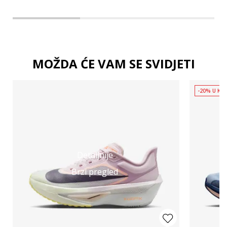
MOŽDA ĆE VAM SE SVIDJETI
-20% U KOŠ
Detaljnije
Brzi pregled