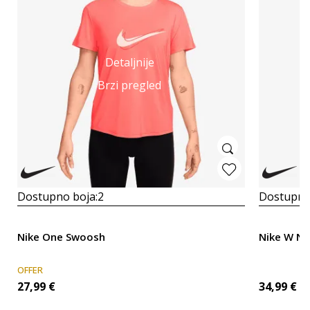
Detaljnije
Brzi pregled
Dostupno boja:
2
Dostupno
Nike One Swoosh
Nike W N
OFFER
27,99
€
34,99
€