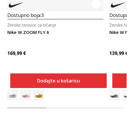
Dostupno boja:
3
Dostupno
Ženske tenisice za trčanje
Ženske teni
Nike W ZOOM FLY 6
Nike W N
169,99
€
139,99
€
Dodajte u košaricu