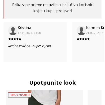
Prikazane ocjene ostavili su isključivo korisnici
koji su kupili proizvod.
Kristina
Karmen Ku
17.11.2023. 13:50
21.02.2023. 1
Realna veličina...super cijena
Upotpunite look
-20% U KOŠARICI