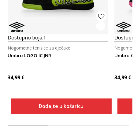
Dostupno boja:
1
Dostupno
Nogometne tenisice za dječake
Nogometne 
Umbro LOGO IC JNR
Umbro Gr
34,99
€
34,99
€
Dodajte u košaricu