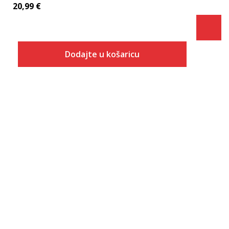
20,99
€
Dodajte u košaricu
Veličina
Dodaj u košaricu
13/14
15/16
11/12
5/6
7/8
9/10