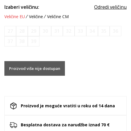
Izaberi veličinu:
Odredi veličinu
Veličine EU
Veličine
Veličine CM
27
28
29
30
31
32
33
34
35
36
37
38
39
Proizvod više nije dostupan
Proizvod je moguće vratiti u roku od 14 dana
Besplatna dostava za narudžbe iznad 70 €