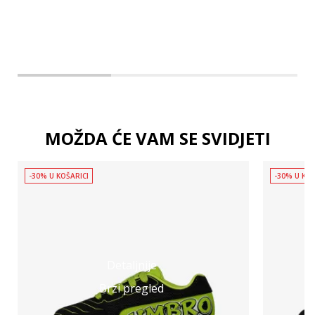
MOŽDA ĆE VAM SE SVIDJETI
-30% U KOŠARICI
-30% U KOŠ
Detaljnije
Brzi pregled