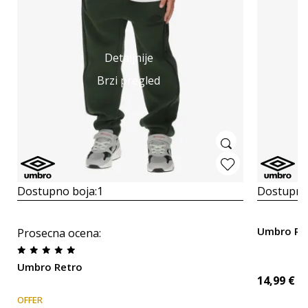
Detaljnije
Brzi pregled
Dostupno boja:
1
Dostupno
Umbro Re
Prosecna ocena
:
Umbro Retro
14,99
€
OFFER