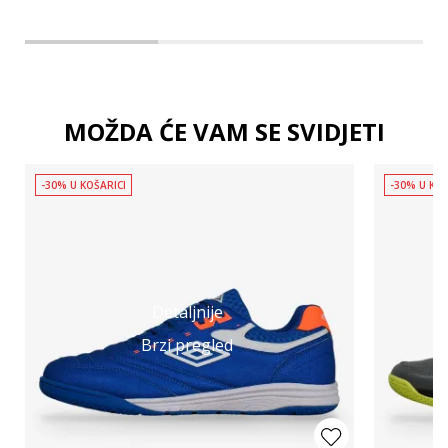
MOŽDA ĆE VAM SE SVIDJETI
-30% U KOŠARICI
-30% U KOŠ
Detaljnije
Brzi pregled