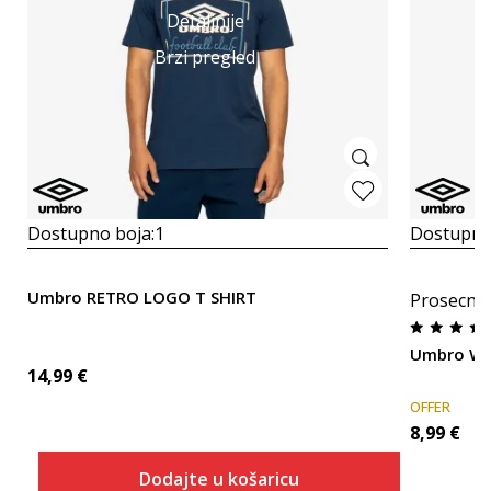
Detaljnije
Brzi pregled
Dostupno boja:
1
Dostupno
Umbro RETRO LOGO T SHIRT
Prosecna
Umbro WC
14,99
€
OFFER
8,99
€
Dodajte u košaricu