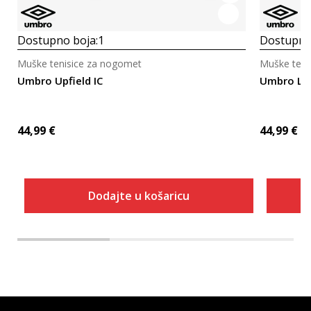
Dostupno boja:
1
Dostupno
Muške tenisice za nogomet
Muške teni
Umbro Upfield IC
Umbro Lof
44,99
€
44,99
€
Dodajte u košaricu