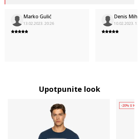
Marko Gulić
Denis Mih
13.02.2023. 20:26
10.02.2023. 1
Upotpunite look
-20% U KOŠ