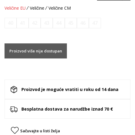
Veličine EU
Veličine
Veličine CM
40
41
42
43
44
45
46
47
Proizvod više nije dostupan
Proizvod je moguće vratiti u roku od 14 dana
Besplatna dostava za narudžbe iznad 70 €
Sačuvajte u listi želja