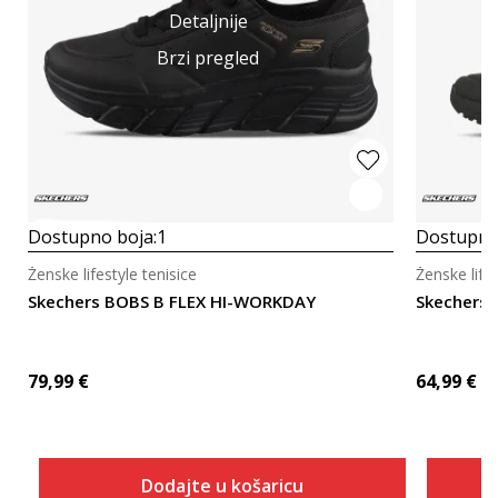
Detaljnije
Brzi pregled
Dostupno boja:
1
Dostupno
Ženske lifestyle tenisice
Ženske lifes
Skechers BOBS B FLEX HI-WORKDAY
Skechers 
79,99
€
64,99
€
Dodajte u košaricu