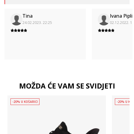
Tina
Ivana Pipli
24.02.2023. 22:25
02.12.2022. 1
MOŽDA ĆE VAM SE SVIDJETI
-20% U KOŠARICI
-20% U KOŠ