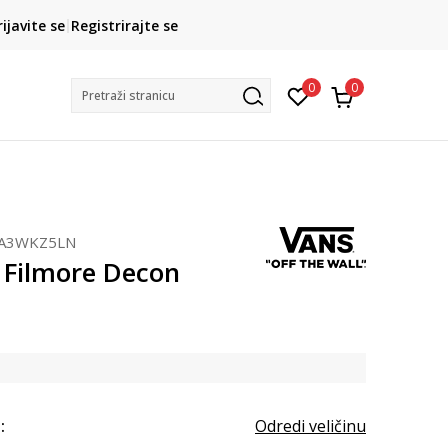
CLICK& COLLECT
rijavite se
Registrirajte se
besplatno preuzimanje u trgovini
0
0
Pretraži stranicu
A3WKZ5LN
Filmore Decon
:
Odredi veličinu