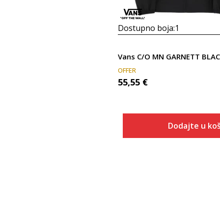
Dostupno boja:
1
OFFER
55,55
€
Dodajte u koš
Veličina
Dodaj u
M
L
XL