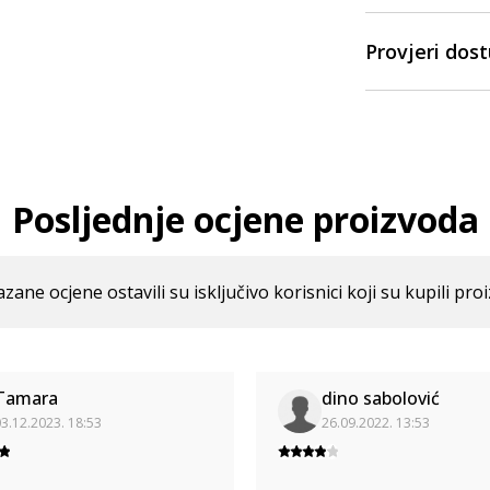
Provjeri dos
Posljednje ocjene proizvoda
azane ocjene ostavili su isključivo korisnici koji su kupili pro
Tamara
dino sabolović
3.12.2023. 18:53
26.09.2022. 13:53