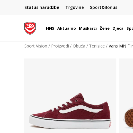
BOX NOW
Status narudžbe
Trgovine
Sport&Bonus
Dostava 1,50 €
| Više od 800 paketomata u Hrvatsko
HNS
Aktualno
Muškarci
Žene
Djeca
Spo
Sport Vision
Proizvodi
Obuća
Tenisice
Vans MN Fi