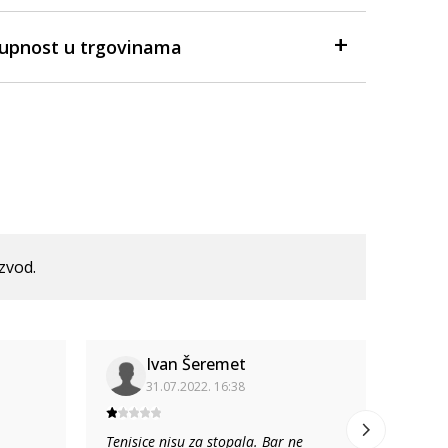
tupnost u trgovinama
izvod.
Ivan Šeremet
31.07.2022. 16:38
Tenisice nisu za stopala. Bar ne