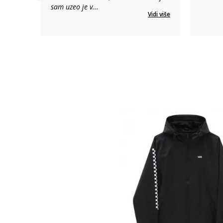
sam uzeo je v
...
Vidi više