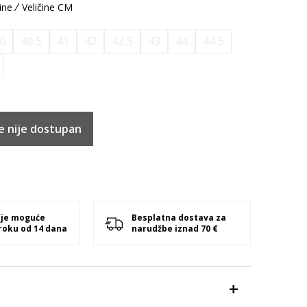
ine
Veličine CM
0
40.5
41
42
42.5
43
44
44.5
e nije dostupan
 je moguće
Besplatna dostava za
 roku od 14 dana
narudžbe iznad 70 €