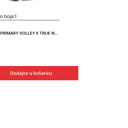
 boja:
1
Vans MN PRIMARY VOLLEY II TRUE NAVY
Dodajte u košaricu
Veličina
Dodaj u košaricu
S
M
L