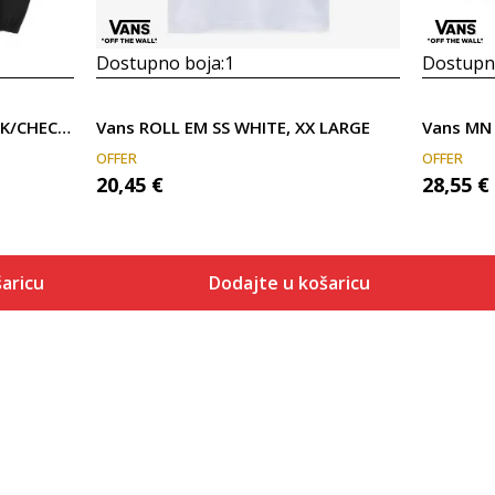
Dostupno boja:
1
Dostupno
Vans C/O MN GARNETT BLACK/CHECKERBO
Vans ROLL EM SS WHITE, XX LARGE
OFFER
OFFER
20,45
€
28,55
€
aricu
Dodajte u košaricu
Veličina
 košaricu
Dodaj u košaricu
S
M
L