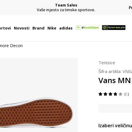
Team Sales
P
j
Vaše mjesto za timske sportove.
rtovi
Novosti
Brand
Nike
adidas
lmore Decon
Tenisice
Šifra artikla:
VN0
Vans MN 
5
Izaberi veličinu