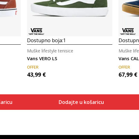
Dostupno boja:
1
Dostupno
Muške lifestyle tenisice
Muške life
Vans VERO LS
Vans CA
OFFER
OFFER
43,99
€
67,99
€
aricu
Dodajte u košaricu