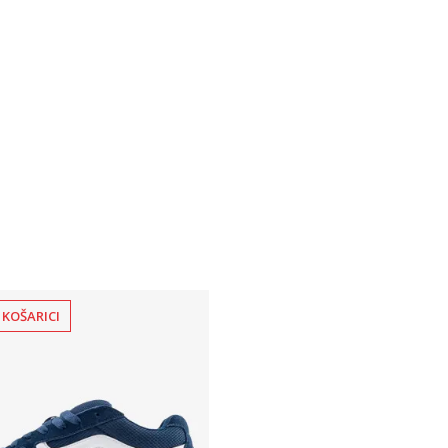
XL
 KOŠARICI