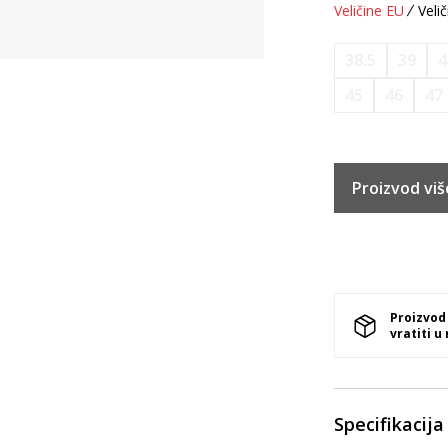
Veličine EU
Velič
38.5
39
4
45
46
47
Proizvod viš
Proizvod
vratiti u
Specifikacija