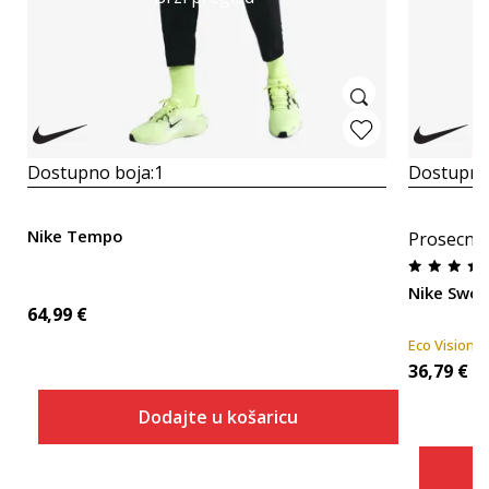
Dostupno boja:
1
Dostupno
Nike Tempo
Prosecna
Nike Swo
64,99
€
Eco Vision
36,79
€
Dodajte u košaricu
Veličina
Dodaj u košaricu
2XS