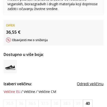
veganskih, biorazgradivih i drugih materijala koji doprinose
zaštiti i očuvanju životne sredine.
OFFER
36,55
€
Obavijesti me o sniženju
Dostupno u više boja:
Izaberi veličinu:
Odredi veličinu
Veličine EU
Veličine
Veličine CM
35.5
36
36.5
37.5
38
38.5
39
40