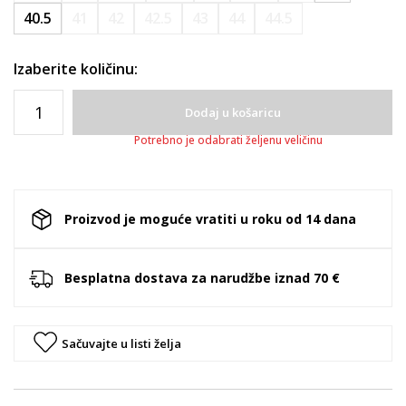
40.5
41
42
42.5
43
44
44.5
Izaberite količinu:
Dodaj u košaricu
Potrebno je odabrati željenu veličinu
Proizvod je moguće vratiti u roku od 14 dana
Besplatna dostava za narudžbe iznad 70 €
Sačuvajte u listi želja