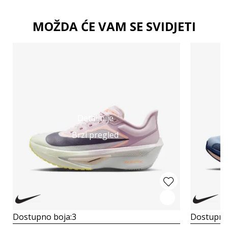
MOŽDA ĆE VAM SE SVIDJETI
Detaljnije
Brzi pregled
Dostupno boja:
3
Dostupno