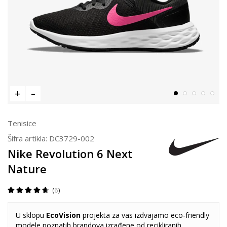
Tenisice
Šifra artikla:
DC3729-002
Nike Revolution 6 Next
Nature
6
U sklopu
EcoVision
projekta za vas izdvajamo eco-friendly
modele poznatih brandova izrađene od recikliranih,