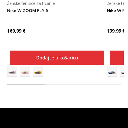
Ženske tenisice za trčanje
Ženske teni
Nike W ZOOM FLY 6
Nike W N
169,99
€
139,99
€
Dodajte u košaricu