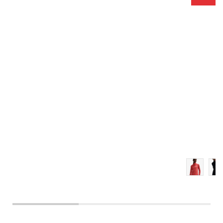
XS
S
M
L
XL