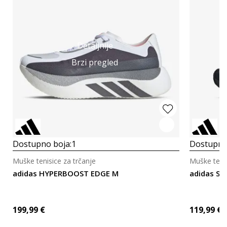
Detaljnije
Brzi pregled
Dostupno boja:
1
Dostupno
Muške tenisice za trčanje
Muške tenis
adidas HYPERBOOST EDGE M
adidas S
199,99
€
119,99
€