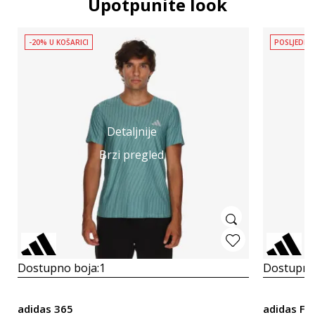
Upotpunite look
-20% U KOŠARICI
POSLJEDNJ
Detaljnije
Brzi pregled
Dostupno boja:
1
Dostupno
adidas 365
adidas F