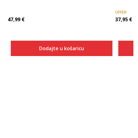
OFFER
47,99
€
37,95
€
Dodajte u košaricu
Veličina
Dodaj u košaricu
XS
S
M
L
XL