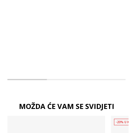
2XL
3XL
4XL
MOŽDA ĆE VAM SE SVIDJETI
-20% U KOŠ