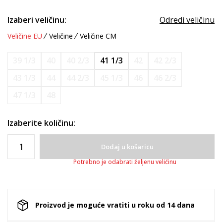
Izaberi veličinu:
Odredi veličinu
Veličine EU
Veličine
Veličine CM
39 1/3
40
40 2/3
41 1/3
42
42 2/3
43 1/3
44
44 2/3
45 1/3
46
46 2/3
47 1/3
48
Izaberite količinu:
Dodaj u košaricu
Potrebno je odabrati željenu veličinu
Proizvod je moguće vratiti u roku od 14 dana