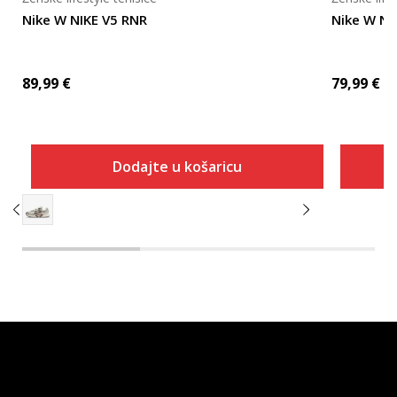
Nike W NIKE V5 RNR
Nike W NI
89,99
€
79,99
€
Dodajte u košaricu