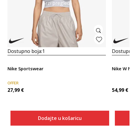
Brzi pregled
Dostupno boja:
1
Dostupno
Nike Sportswear
Nike W N
OFFER
27,99
€
54,99
€
Dodajte u košaricu
Veličina