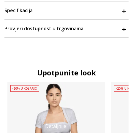
Specifikacija
Provjeri dostupnost u trgovinama
Upotpunite look
-20% U KOŠARICI
-20% U KOŠ
Detaljnije