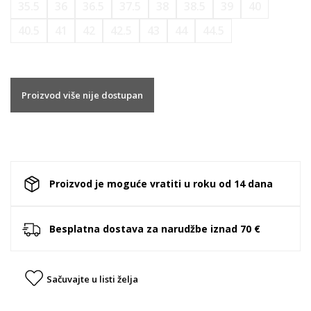
35.5
36
36.5
37.5
38
38.5
39
40
40.5
41
42
42.5
43
44
44.5
Proizvod više nije dostupan
Proizvod je moguće vratiti u roku od 14 dana
Besplatna dostava za narudžbe iznad 70 €
Sačuvajte u listi želja