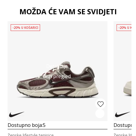
MOŽDA ĆE VAM SE SVIDJETI
-20% U KOŠARICI
-20% U KOŠ
Detaljnije
Brzi pregled
Dostupno boja:
5
Dostupno
Ženske lifestyle tenisice
Ženske lifes