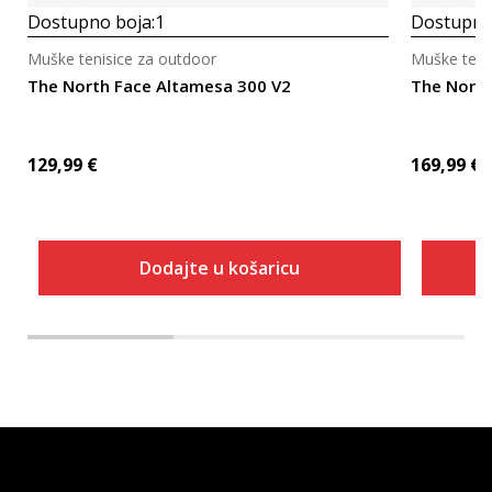
Dostupno boja:
1
Dostupno
Muške tenisice za outdoor
Muške teni
The North Face Altamesa 300 V2
The North
129,99
€
169,99
€
Dodajte u košaricu