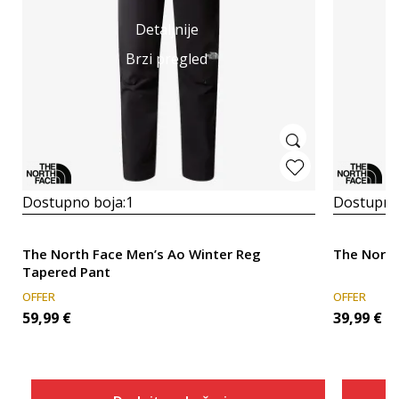
Detaljnije
Brzi pregled
Dostupno boja:
1
Dostupno
The North Face Men’s Ao Winter Reg
The North
Tapered Pant
OFFER
OFFER
59,99
€
39,99
€