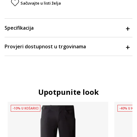
Sačuvajte u listi želja
Specifikacija
Provjeri dostupnost u trgovinama
Upotpunite look
-10% U KOŠARICI
-40% U KOŠ