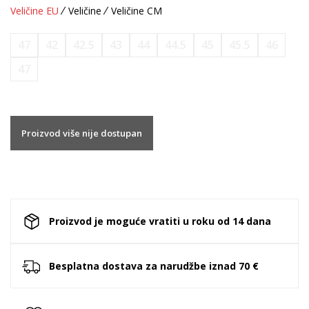
Veličine EU
Veličine
Veličine CM
47
42
42.5
43
44
44.5
45
45.5
46
47
Proizvod više nije dostupan
Proizvod je moguće vratiti u roku od 14 dana
Besplatna dostava za narudžbe iznad 70 €