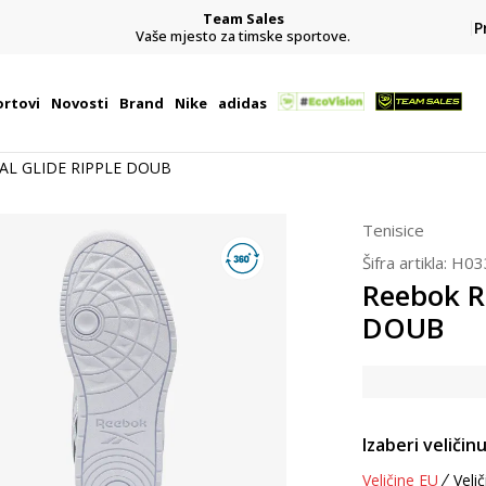
Team Sales
P
j
Vaše mjesto za timske sportove.
rtovi
Novosti
Brand
Nike
adidas
AL GLIDE RIPPLE DOUB
Tenisice
Šifra artikla:
H03
Reebok R
DOUB
Izaberi veličinu
Veličine EU
Velič