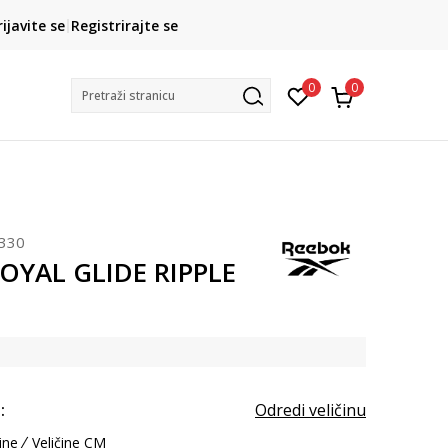
CLICK& COLLECT
rijavite se
Registrirajte se
besplatno preuzimanje u trgovini
0
0
Pretraži stranicu
330
OYAL GLIDE RIPPLE
:
Odredi veličinu
ine
Veličine CM