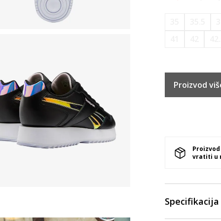
35
35.5
3
41
42
42
Proizvod viš
Proizvod
vratiti u
Specifikacija