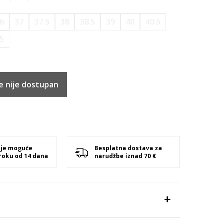
6
37
37.5
38
38.5
39
40
40.5
.5
e nije dostupan
 je moguće
Besplatna dostava za
 roku od 14 dana
narudžbe iznad 70 €