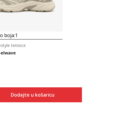
 boja:
1
estyle tenisice
Belwave
Dodajte u košaricu