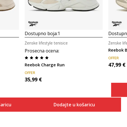
Dostupno boja:
1
Dostupno
Ženske lifestyle tenisice
Ženske lif
Reebok 
Prosecna ocena
:
OFFER
47,99
€
Reebok Charge Run
OFFER
35,99
€
aricu
Dodajte u košaricu