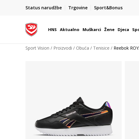
BOX NOW
Status narudžbe
Trgovine
Sport&Bonus
Dostava 1,50 €
| Više od 800 paketomata u Hrvatsko
HNS
Aktualno
Muškarci
Žene
Djeca
Spo
Sport Vision
Proizvodi
Obuća
Tenisice
Reebok ROY