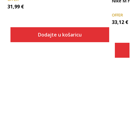
Nike M N
31,99
€
OFFER
33,12
€
Dodajte u košaricu
Veličina
Dodaj u košaricu
XS
S
M
L
XL