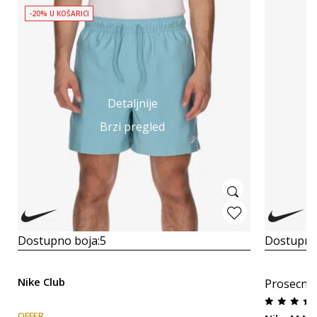
-20% U KOŠARICI
Detaljnije
Brzi pregled
Dostupno boja:
5
Dostupno
Nike Club
Prosecna
OFFER