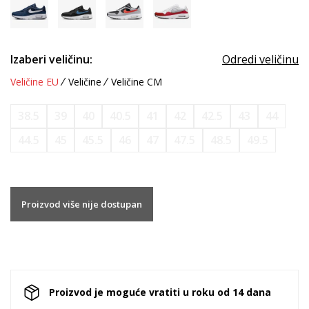
Izaberi veličinu:
Odredi veličinu
Veličine EU
Veličine
Veličine CM
38.5
39
40
40.5
41
42
42.5
43
44
44.5
45
45.5
46
47
47.5
48.5
49.5
Proizvod više nije dostupan
Proizvod je moguće vratiti u roku od 14 dana