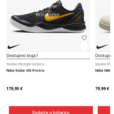
Detaljnije
Brzi pregled
Dostupno boja:
1
Dostupno
Muške lifestyle tenisice
Muške lifes
Nike Kobe VIII Protro
Nike NIKE
179,95
€
79,99
€
Dodajte u košaricu