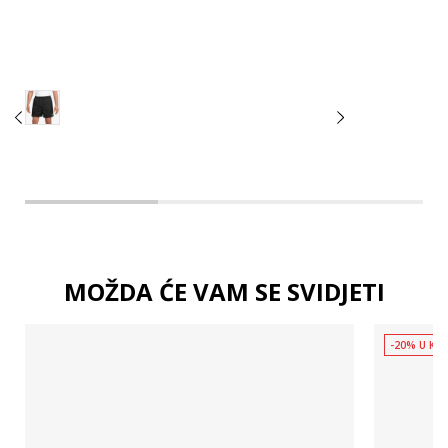
2XL
3XL
MOŽDA ĆE VAM SE SVIDJETI
-20% U KOŠ