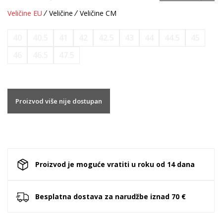
Veličine EU
Veličine
Veličine CM
40
40.5
41
42
42.5
43
44
44.5
45
46
46.5
47.5
Proizvod više nije dostupan
Proizvod je moguće vratiti u roku od 14 dana
Besplatna dostava za narudžbe iznad 70 €