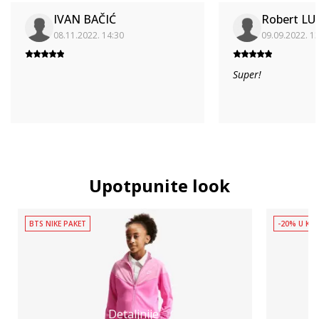
IVAN BAČIĆ
Robert LU
08.11.2022. 14:30
09.09.2022. 1
Super!
Upotpunite look
BTS NIKE PAKET
-20% U KOŠ
Detaljnije