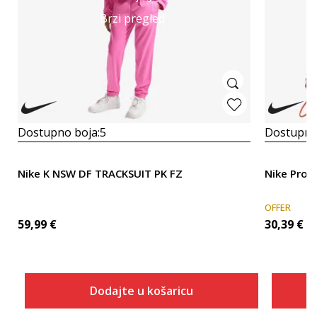
Brzi pregled
Dostupno boja:
5
Dostupno
Nike K NSW DF TRACKSUIT PK FZ
Nike Pro
OFFER
59,99
€
30,39
€
Dodajte u košaricu