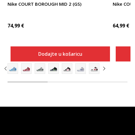
Nike COURT BOROUGH MID 2 (GS)
Nike COU
74,99
€
64,99
€
Dodajte u košaricu