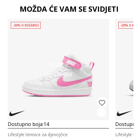
MOŽDA ĆE VAM SE SVIDJETI
-20% U KOŠARICI
-20% U KOŠ
Detaljnije
Brzi pregled
Dostupno boja:
14
Dostupno
Lifestyle tenisice za djevojčice
Lifestyle te