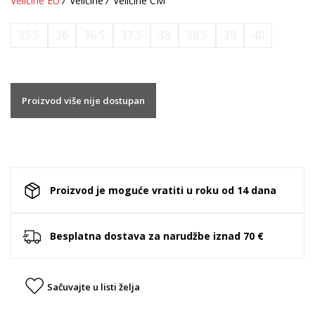
Veličine EU
Veličine
Veličine CM
35.5
36
36.5
37.5
38
38.5
39
40
Proizvod više nije dostupan
Proizvod je moguće vratiti u roku od 14 dana
Besplatna dostava za narudžbe iznad 70 €
Sačuvajte u listi želja