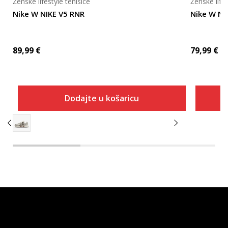
Ženske lifestyle tenisice
Ženske lifes
Nike W NIKE V5 RNR
Nike W NI
89,99
€
79,99
€
Dodajte u košaricu