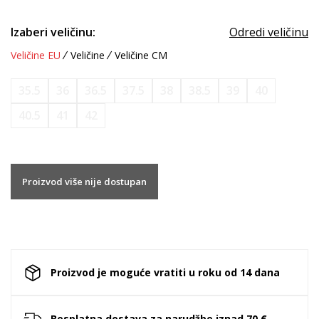
Izaberi veličinu:
Odredi veličinu
Veličine EU
Veličine
Veličine CM
35.5
36
36.5
37.5
38
38.5
39
40
40.5
41
42
Proizvod više nije dostupan
Proizvod je moguće vratiti u roku od 14 dana
Besplatna dostava za narudžbe iznad 70 €