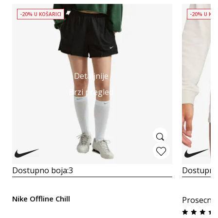
-20% U KOŠARICI
-20% U KOŠ
Detaljnije
Brzi pregled
Dostupno boja:
3
Dostupno
Nike Offline Chill
Prosecna