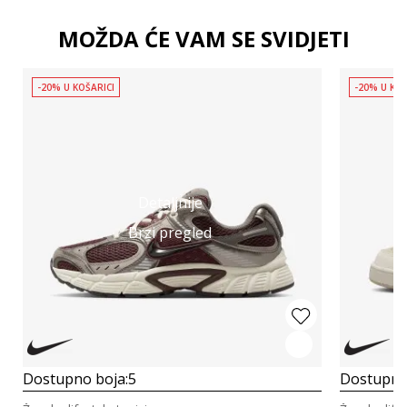
MOŽDA ĆE VAM SE SVIDJETI
-20% U KOŠARICI
-20% U KOŠ
Detaljnije
Brzi pregled
Dostupno boja:
5
Dostupno