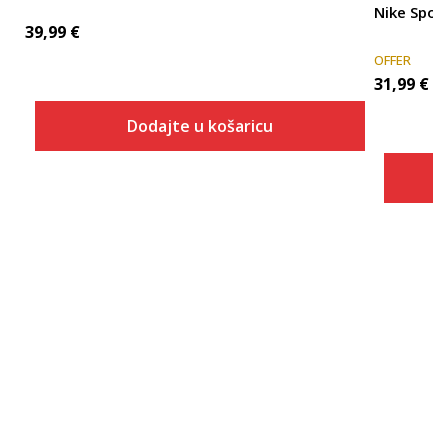
Nike Sport
39,99
€
OFFER
31,99
€
Dodajte u košaricu
Veličina
Dodaj u košaricu
XS
S
M
L
XL