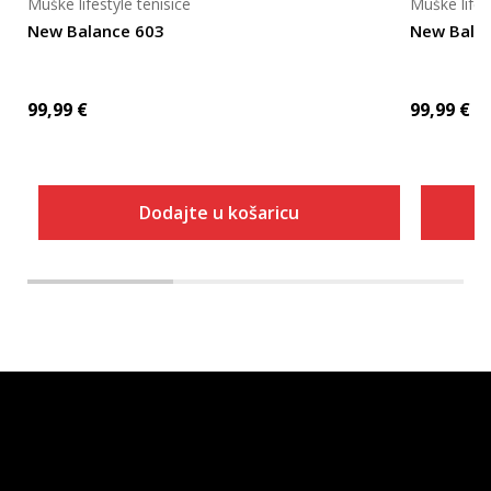
Muške lifestyle tenisice
Muške lifes
New Balance 603
New Bala
99,99
€
99,99
€
Dodajte u košaricu