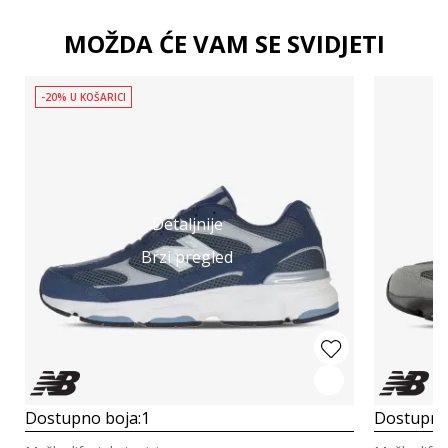
MOŽDA ĆE VAM SE SVIDJETI
-20% U KOŠARICI
Detaljnije
Brzi pregled
Dostupno boja:
1
Dostupno