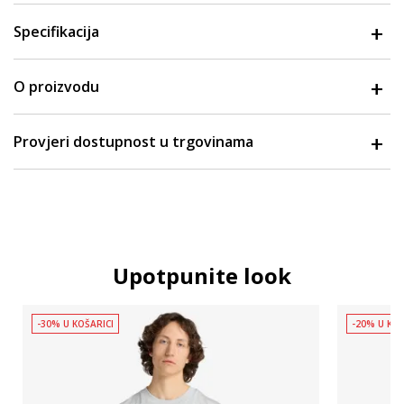
Specifikacija
O proizvodu
Provjeri dostupnost u trgovinama
Upotpunite look
-30% U KOŠARICI
-20% U KOŠ