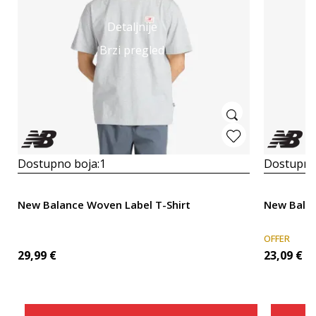
Detaljnije
Brzi pregled
Dostupno boja:
1
Dostupno
New Balance Woven Label T-Shirt
New Balan
OFFER
29,99
€
23,09
€