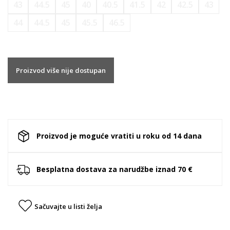
43
44.5
45
40
40.5
41.5
42
42.5
43
44
44.5
45
45.5
46.5
Proizvod više nije dostupan
Proizvod je moguće vratiti u roku od 14 dana
Besplatna dostava za narudžbe iznad 70 €
Sačuvajte u listi želja