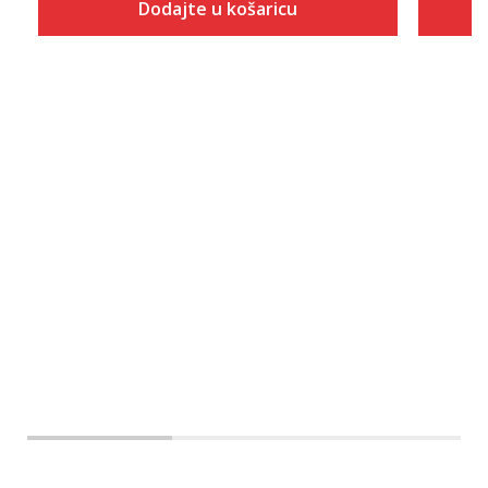
Dodajte u košaricu
Veličina
Dodaj u košaricu
S
M
L
XL
2XL