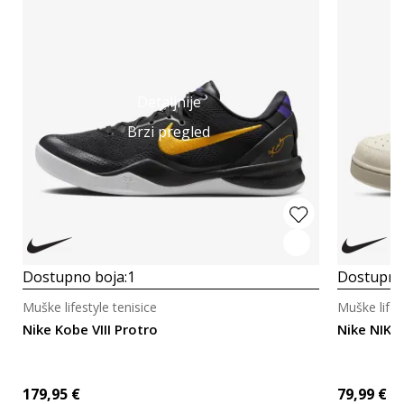
Detaljnije
Brzi pregled
Dostupno boja:
1
Dostupno
Muške lifestyle tenisice
Muške lifes
Nike Kobe VIII Protro
Nike NIKE
179,95
€
79,99
€