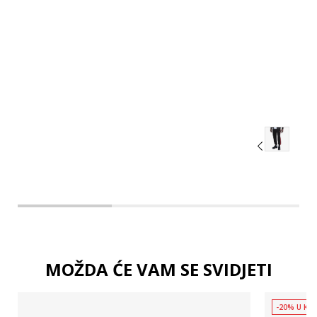
XL
2XL
3XL
MOŽDA ĆE VAM SE SVIDJETI
-20% U KOŠ