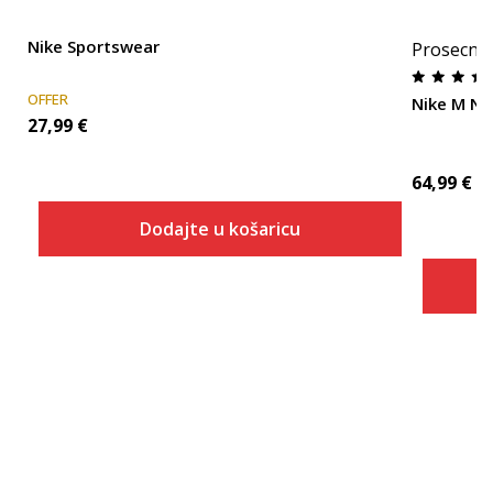
Nike Sportswear
Prosecna
OFFER
Nike M NS
27,99
€
64,99
€
Dodajte u košaricu
Veličina
Dodaj u košaricu
XS
S
M
L