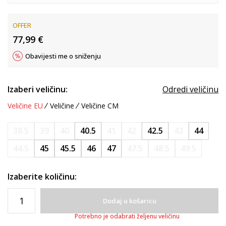
OFFER
77,99
€
Obavijesti me o sniženju
Izaberi veličinu:
Odredi veličinu
Veličine EU
Veličine
Veličine CM
38.5
39
40
40.5
41
42
42.5
43
44
44.5
45
45.5
46
47
47.5
48.5
49.5
Izaberite količinu:
Dodaj u košaricu
Potrebno je odabrati željenu veličinu