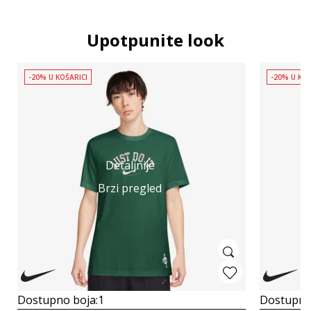
Upotpunite look
-20% U KOŠARICI
-20% U KOŠ
Detaljnije
Brzi pregled
Dostupno boja:
1
Dostupno