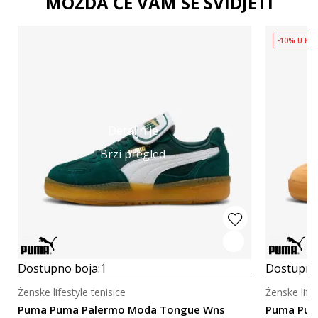
MOŽDA ĆE VAM SE SVIDJETI
-10% U KOŠ
Detaljnije
Brzi pregled
Dostupno boja:
1
Dostupno
Ženske lifestyle tenisice
Ženske lifes
Puma Puma Palermo Moda Tongue Wns
Puma Pum