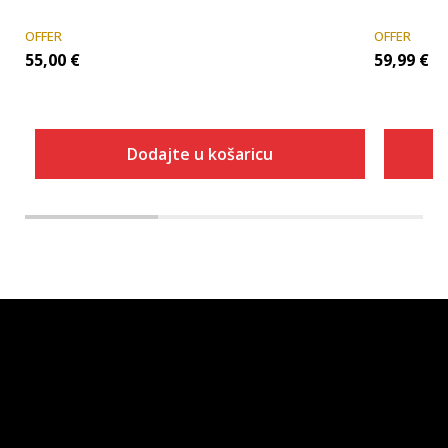
OFFER
OFFER
55,00
€
59,99
€
Dodajte u košaricu