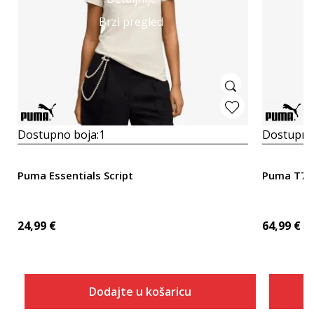
Brzi pregled
Dostupno boja:
1
Dostupno
Puma Essentials Script
Puma T7 
24,99
€
64,99
€
Dodajte u košaricu