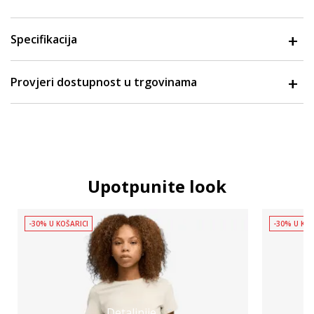
Specifikacija
Provjeri dostupnost u trgovinama
Upotpunite look
-30% U KOŠARICI
-30% U KOŠ
Detaljnije