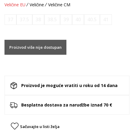
Veličine EU
Veličine
Veličine CM
37
37.5
38
38.5
39
40
40.5
41
Proizvod više nije dostupan
Proizvod je moguće vratiti u roku od 14 dana
Besplatna dostava za narudžbe iznad 70 €
Sačuvajte u listi želja