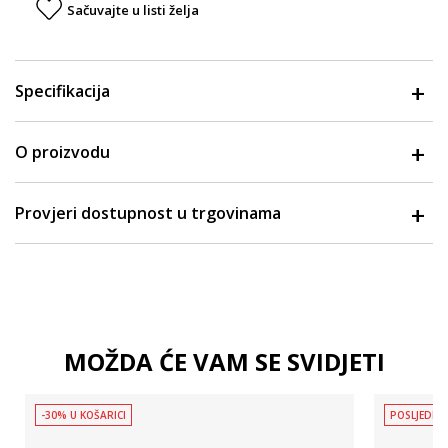
Sačuvajte u listi želja
Specifikacija
O proizvodu
Provjeri dostupnost u trgovinama
MOŽDA ĆE VAM SE SVIDJETI
-30% U KOŠARICI
POSLJEDNJ