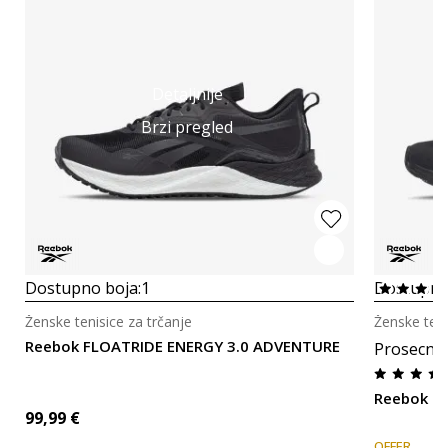
Detaljnije
Brzi pregled
Dostupno boja:
1
Dostupno
Ženske tenisice za trčanje
Ženske teni
Reebok FLOATRIDE ENERGY 3.0 ADVENTURE
Prosecna
Reebok R
99,99
€
OFFER