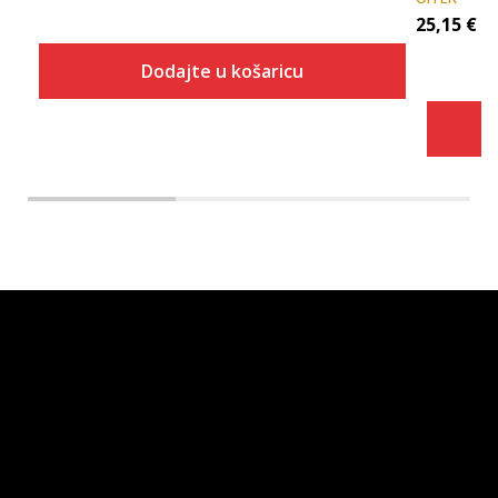
25,15
€
Dodajte u košaricu