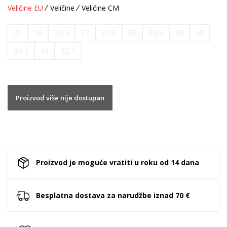
Veličine EU
Veličine
Veličine CM
35
36
35.5
37
37.5
38
38.5
39
40
40.5
41
42.5
Proizvod više nije dostupan
Proizvod je moguće vratiti u roku od 14 dana
Besplatna dostava za narudžbe iznad 70 €