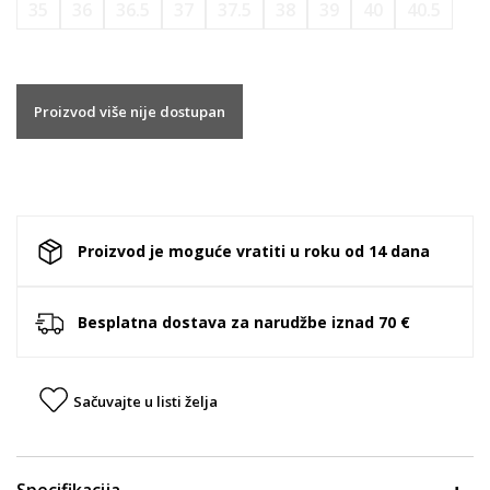
35
36
36.5
37
37.5
38
39
40
40.5
Proizvod više nije dostupan
Proizvod je moguće vratiti u roku od 14 dana
Besplatna dostava za narudžbe iznad 70 €
Sačuvajte u listi želja