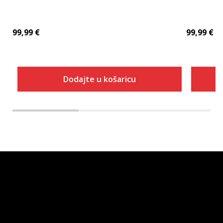
99,99
€
99,99
€
Dodajte u košaricu