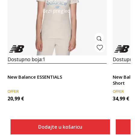
Detaljnije
Brzi pregled
Dostupno boja:
1
Dostupno
New Balance ESSENTIALS
New Balan
Short
OFFER
OFFER
20,99
€
34,99
€
Dodajte u košaricu