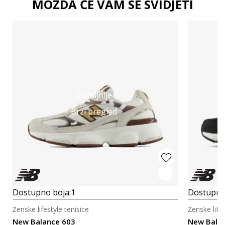
MOŽDA ĆE VAM SE SVIDJETI
Detaljnije
Brzi pregled
Dostupno boja:
1
Dostupno
Ženske lifestyle tenisice
Ženske lifes
New Balance 603
New Bala