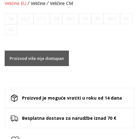
Veličine EU
Veličine
Veličine CM
36
36.5
37.5
38
38.5
39
40
40.5
41
42
Proizvod više nije dostupan
Proizvod je moguće vratiti u roku od 14 dana
Besplatna dostava za narudžbe iznad 70 €