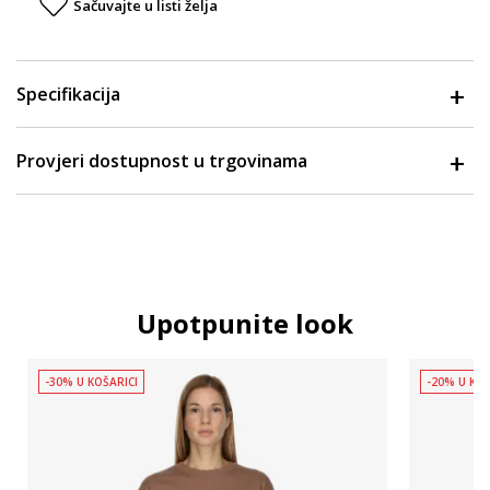
Sačuvajte u listi želja
Specifikacija
Provjeri dostupnost u trgovinama
Upotpunite look
-30% U KOŠARICI
-20% U KOŠ