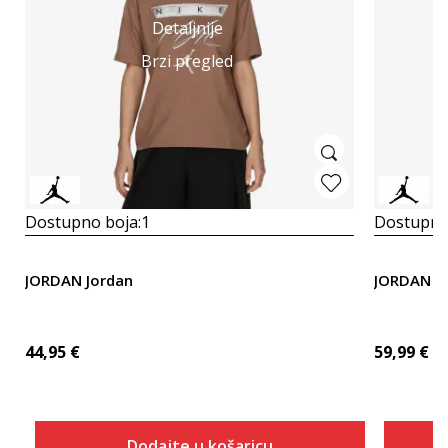
Detaljnije
Brzi pregled
Dostupno boja:
1
Dostupno
JORDAN Jordan
JORDAN W 
44,95
€
59,99
€
Dodajte u košaricu