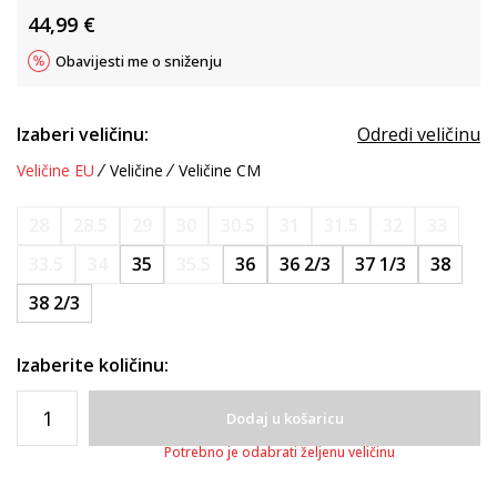
44,99
€
Obavijesti me o sniženju
Izaberi veličinu:
Odredi veličinu
Veličine EU
Veličine
Veličine CM
28
28.5
29
30
30.5
31
31.5
32
33
33.5
34
35
35.5
36
36 2/3
37 1/3
38
38 2/3
Izaberite količinu:
Dodaj u košaricu
Potrebno je odabrati željenu veličinu