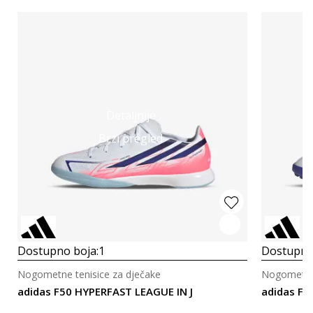
Detaljnije
Brzi pregled
Dostupno boja:
1
Dostupno
Nogometne tenisice za dječake
Nogometne 
adidas F50 HYPERFAST LEAGUE IN J
adidas F5