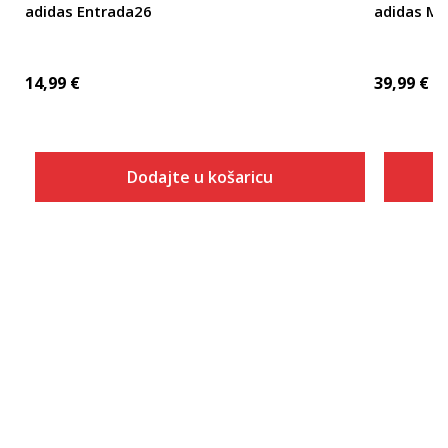
adidas Entrada26
adidas ME
14,99
€
39,99
€
Dodajte u košaricu
Veličina
Dodaj u košaricu
104
116
128
152