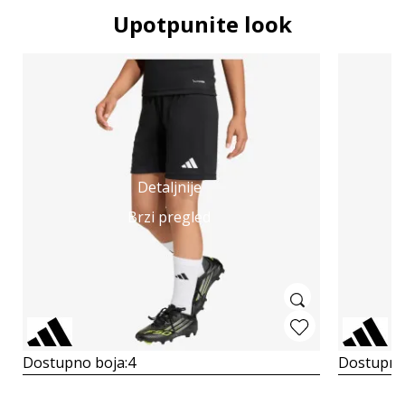
Upotpunite look
Detaljnije
Brzi pregled
Dostupno boja:
4
Dostupno