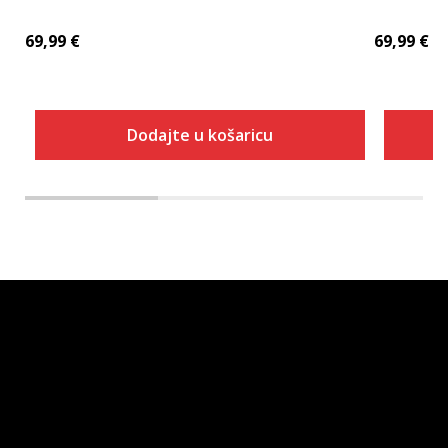
69,99
€
69,99
€
Dodajte u košaricu