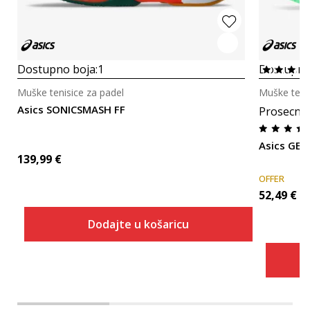
Dostupno boja:
1
Dostupno
Muške tenisice za padel
Muške tenis
Asics SONICSMASH FF
Prosecna
Asics GEL
139,99
€
OFFER
52,49
€
Dodajte u košaricu