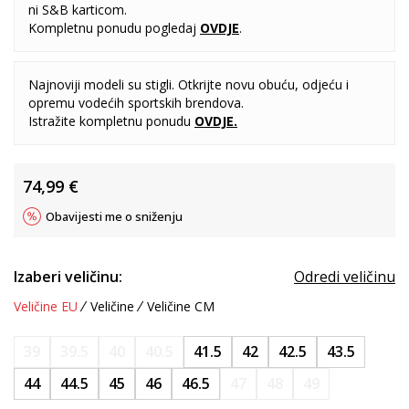
ni S&B karticom.
Kompletnu ponudu pogledaj
OVDJE
.
Najnoviji modeli su stigli. Otkrijte novu obuću, odjeću i
opremu vodećih sportskih brendova.
Istražite kompletnu ponudu
OVDJE
.
74,99
€
Obavijesti me o sniženju
Izaberi veličinu:
Odredi veličinu
Veličine EU
Veličine
Veličine CM
39
39.5
40
40.5
41.5
42
42.5
43.5
44
44.5
45
46
46.5
47
48
49