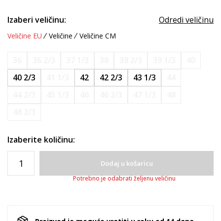
Izaberi veličinu:
Odredi veličinu
Veličine EU
Veličine
Veličine CM
36
36 2/3
37 1/3
38
38 2/3
39 1/3
40
40 2/3
41 1/3
42
42 2/3
43 1/3
44
44 2/3
45 1/3
46
46 2/3
47 1/3
48
48 2/3
Izaberite količinu:
Dodaj u košaricu
Potrebno je odabrati željenu veličinu