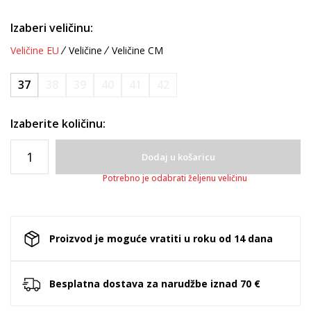
Izaberi veličinu:
Veličine EU
Veličine
Veličine CM
37
38
39
40
41
42
Izaberite količinu:
Dodaj u košaricu
Potrebno je odabrati željenu veličinu
Proizvod je moguće vratiti u roku od 14 dana
Besplatna dostava za narudžbe iznad 70 €