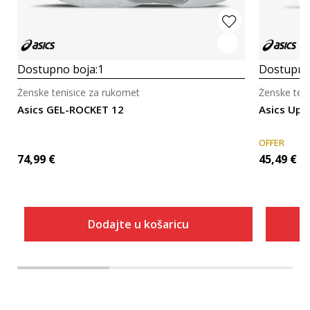
Dostupno boja:
1
Dostupno
Ženske tenisice za rukomet
Ženske ten
Asics GEL-ROCKET 12
Asics Upc
OFFER
74,99
€
45,49
€
Dodajte u košaricu