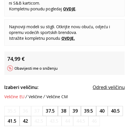
ni S&B karticom.
Kompletnu ponudu pogledaj
OVDJE
.
Najnoviji modeli su stigli. Otkrijte novu obuću, odjeću i
opremu vodećih sportskih brendova.
Istražite kompletnu ponudu
OVDJE
.
74,99
€
Obavijesti me o sniženju
Izaberi veličinu:
Odredi veličinu
Veličine EU
Veličine
Veličine CM
35.5
36
37
37.5
38
39
39.5
40
40.5
41.5
42
42.5
43.5
44
44.5
46