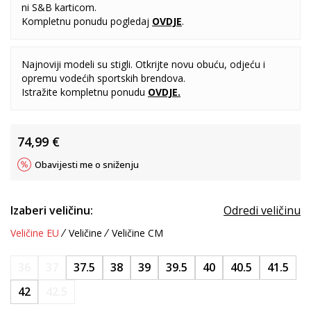
ni S&B karticom.
Kompletnu ponudu pogledaj
OVDJE
.
Najnoviji modeli su stigli. Otkrijte novu obuću, odjeću i
opremu vodećih sportskih brendova.
Istražite kompletnu ponudu
OVDJE
.
74,99
€
Obavijesti me o sniženju
Izaberi veličinu:
Odredi veličinu
Veličine EU
Veličine
Veličine CM
36
37
37.5
38
39
39.5
40
40.5
41.5
42
42.5