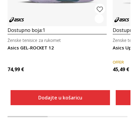
Dostupno boja:
1
Dostupno
Ženske tenisice za rukomet
Ženske ten
Asics GEL-ROCKET 12
Asics Upc
OFFER
74,99
€
45,49
€
Dodajte u košaricu