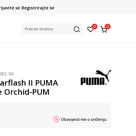
CLICK& COLLECT
rijavite se
Registrirajte se
besplatno preuzimanje u trgovini
0
0
Pretraži stranicu
882-06
arflash II PUMA
re Orchid-PUM
Obavijesti me o sniženju