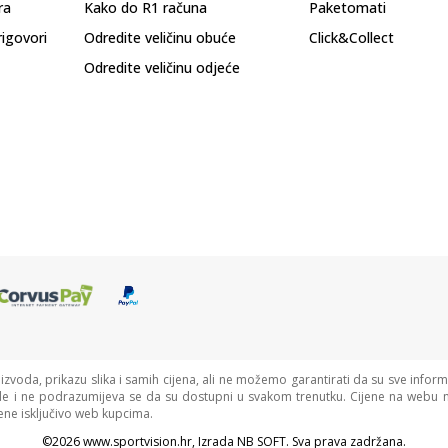
ra
Kako do R1 računa
Paketomati
rigovori
Odredite veličinu obuće
Click&Collect
Odredite veličinu odjeće
oizvoda, prikazu slika i samih cijena, ali ne možemo garantirati da su sve informa
de i ne podrazumijeva se da su dostupni u svakom trenutku. Cijene na webu n
ne isključivo web kupcima.
©2026
www.sportvision.hr
, Izrada
NB SOFT
. Sva prava zadržana.