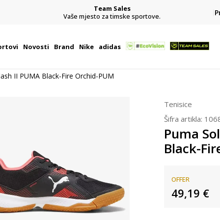
Team Sales
P
j
Vaše mjesto za timske sportove.
rtovi
Novosti
Brand
Nike
adidas
lash II PUMA Black-Fire Orchid-PUM
Tenisice
Šifra artikla:
106
Puma Sol
Black-Fi
OFFER
49,19
€