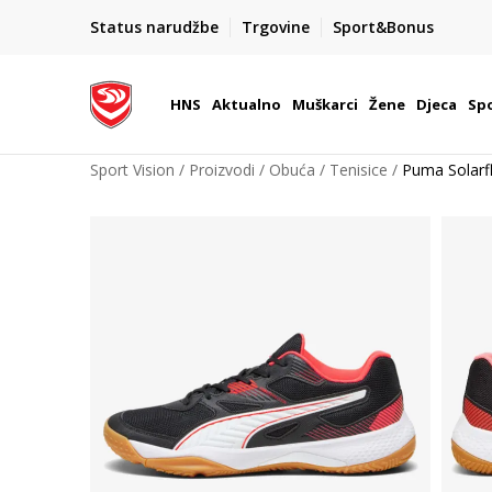
BOX NOW
Status narudžbe
Trgovine
Sport&Bonus
Dostava 1,50 €
| Više od 800 paketomata u Hrvatsko
HNS
Aktualno
Muškarci
Žene
Djeca
Spo
Sport Vision
Proizvodi
Obuća
Tenisice
Puma Solarf