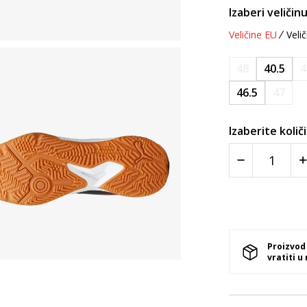
Izaberi veličinu
Veličine EU
Velič
48
40.5
4
46.5
47
Izaberite količ
Proizvod
vratiti u