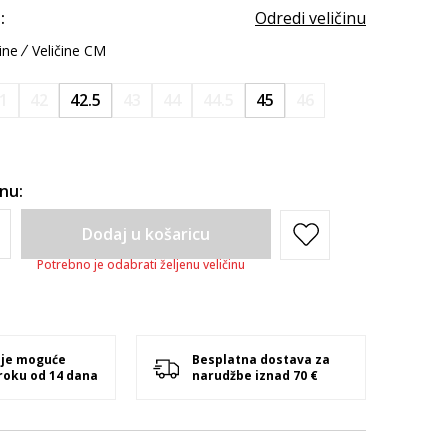
:
Odredi veličinu
ine
Veličine CM
1
42
42.5
43
44
44.5
45
46
inu:
Dodaj u košaricu
Potrebno je odabrati željenu veličinu
 je moguće
Besplatna dostava za
 roku od 14 dana
narudžbe iznad 70 €