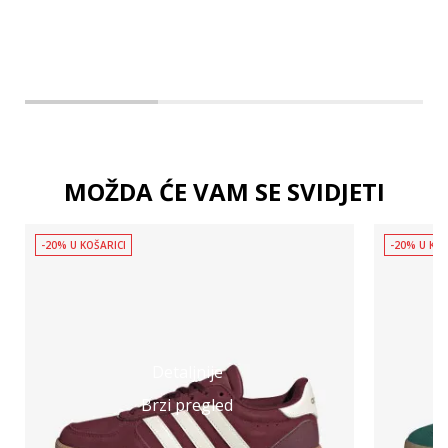
MOŽDA ĆE VAM SE SVIDJETI
-20% U KOŠARICI
-20% U KOŠ
Detaljnije
Brzi pregled