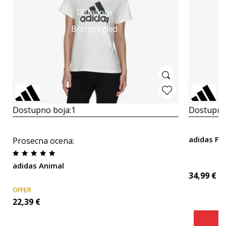
Detaljnije
Brzi pregled
Dostupno boja:
1
Dostupno
adidas FA
Prosecna ocena
:
adidas Animal
34,99
€
OFFER
22,39
€