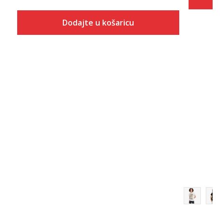
Dodajte u košaricu
Veličina
Dodaj u košaricu
2XS
XS
S
M
L
XL
2XL