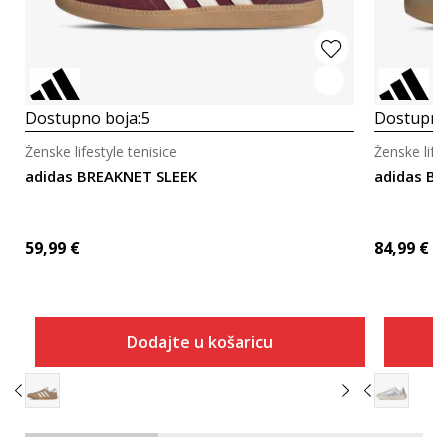
Dostupno boja:
5
Dostupno
Ženske lifestyle tenisice
Ženske lifes
adidas BREAKNET SLEEK
adidas B
59,99
€
84,99
€
Dodajte u košaricu