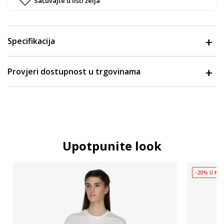
Sačuvajte u listi želja
Specifikacija
Provjeri dostupnost u trgovinama
Upotpunite look
-20% U KOŠ