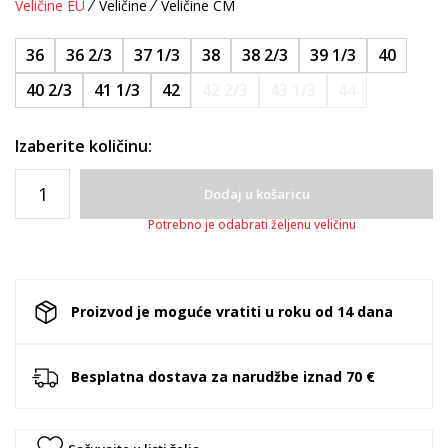
Veličine EU
Veličine
Veličine CM
36
36 2/3
37 1/3
38
38 2/3
39 1/3
40
40 2/3
41 1/3
42
42 2/3
43 1/3
44
Izaberite količinu:
Dodaj u košaricu
Potrebno je odabrati željenu veličinu
Proizvod je moguće vratiti u roku od 14 dana
Besplatna dostava za narudžbe iznad 70 €