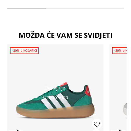
MOŽDA ĆE VAM SE SVIDJETI
-20% U KOŠARICI
-20% U KOŠ
Detaljnije
Brzi pregled