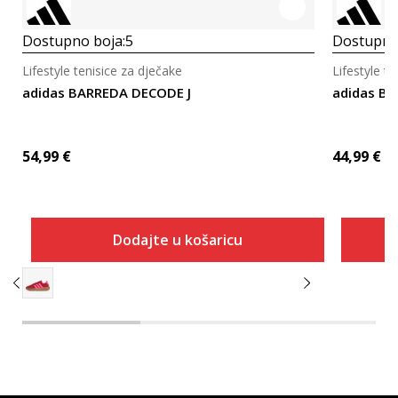
Dostupno boja:
5
Dostupno
Lifestyle tenisice za dječake
Lifestyle t
adidas BARREDA DECODE J
adidas BR
54,99
€
44,99
€
Dodajte u košaricu