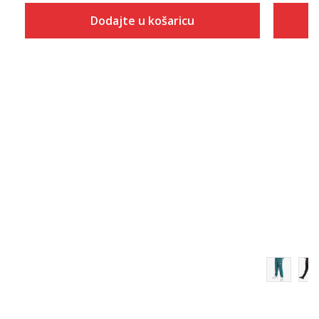
Dodajte u košaricu
Veličina
Dodaj u košaricu
116
128
152
164
176
140