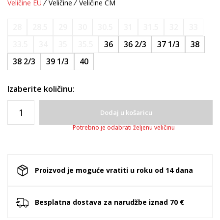
Veličine EU
Veličine
Veličine CM
28
28.5
29
30
30.5
31
31.5
32
33
33.5
34
35
35.5
36
36 2/3
37 1/3
38
38 2/3
39 1/3
40
Izaberite količinu:
Dodaj u košaricu
Potrebno je odabrati željenu veličinu
Proizvod je moguće vratiti u roku od 14 dana
Besplatna dostava za narudžbe iznad 70 €