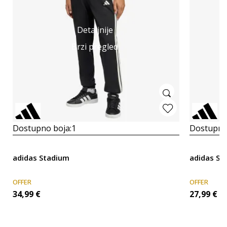
Detaljnije
Brzi pregled
Dostupno boja:
1
Dostupno
adidas Stadium
adidas Se
OFFER
OFFER
34,99
€
27,99
€