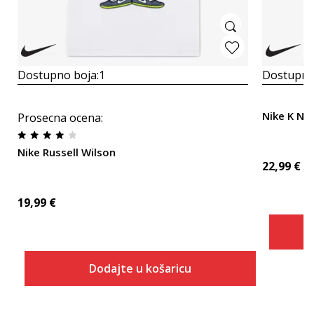
Dostupno boja:
1
Dostupno
Nike K NS
Prosecna ocena
:
Nike Russell Wilson
22,99
€
19,99
€
Dodajte u košaricu
Veličina
Dodaj u košaricu
S