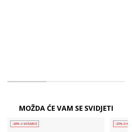
M
L
XL
MOŽDA ĆE VAM SE SVIDJETI
-20% U KOŠARICI
-20% U KOŠ