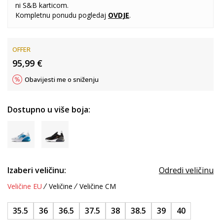
ni S&B karticom.
Kompletnu ponudu pogledaj
OVDJE
.
OFFER
95,99
€
Obavijesti me o sniženju
Dostupno u više boja:
Izaberi veličinu:
Odredi veličinu
Veličine EU
Veličine
Veličine CM
35.5
36
36.5
37.5
38
38.5
39
40