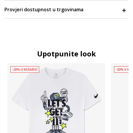
Provjeri dostupnost u trgovinama
Upotpunite look
-20% U KOŠARICI
-20% U KOŠ
Detaljnije
Brzi pregled