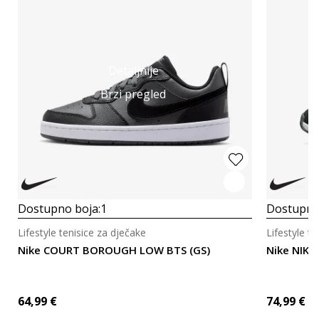
Detaljnije
Brzi pregled
Dostupno boja:
1
Dostupno
Lifestyle tenisice za dječake
Lifestyle t
Nike COURT BOROUGH LOW BTS (GS)
Nike NIKE
64,99
€
74,99
€