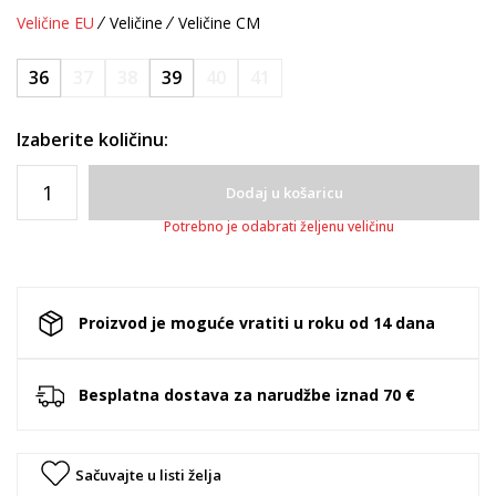
Veličine EU
Veličine
Veličine CM
36
37
38
39
40
41
Izaberite količinu:
Dodaj u košaricu
Potrebno je odabrati željenu veličinu
Proizvod je moguće vratiti u roku od 14 dana
Besplatna dostava za narudžbe iznad 70 €
Sačuvajte u listi želja