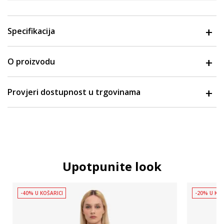
Specifikacija
O proizvodu
Provjeri dostupnost u trgovinama
Upotpunite look
-40% U KOŠARICI
-20% U KOŠ