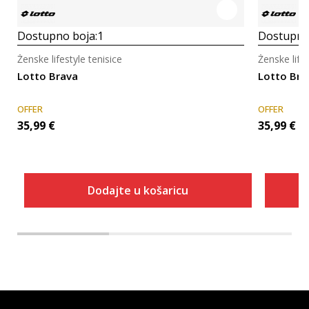
Dostupno boja:
1
Dostupno
Ženske lifestyle tenisice
Ženske lifes
Lotto Brava
Lotto Bra
OFFER
OFFER
35,99
€
35,99
€
Dodajte u košaricu