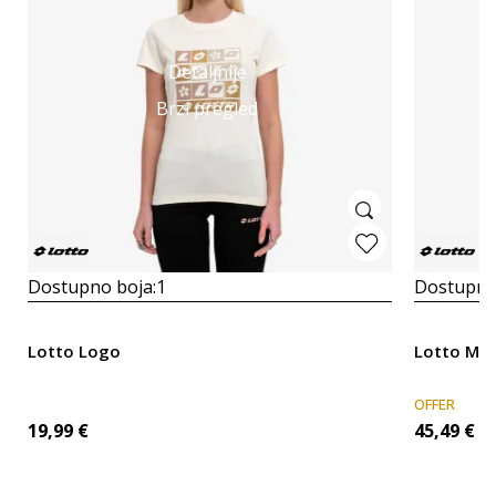
Detaljnije
Brzi pregled
Dostupno boja:
1
Dostupno
Lotto Logo
Lotto Min
OFFER
19,99
€
45,49
€