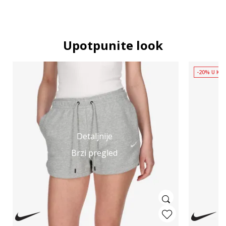
Upotpunite look
-20% U KOŠ
Detaljnije
Brzi pregled