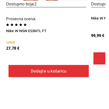
Dostupno boja:
2
Dostupno
Nike W NS
Prosecna ocena
:
Nike W NSW ESSNTL FT
99,99
€
OFFER
27,78
€
Dodajte u košaricu
Veličina
Dodaj u košaricu
ONESZ
XS