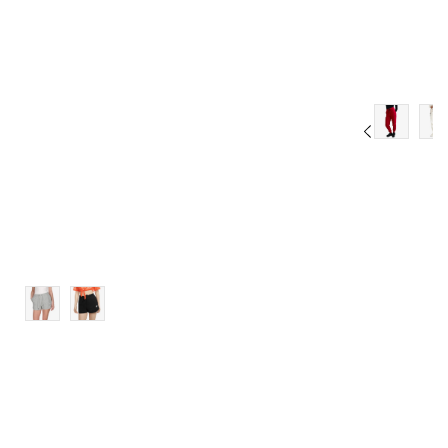
S
M
L
XL
2XL