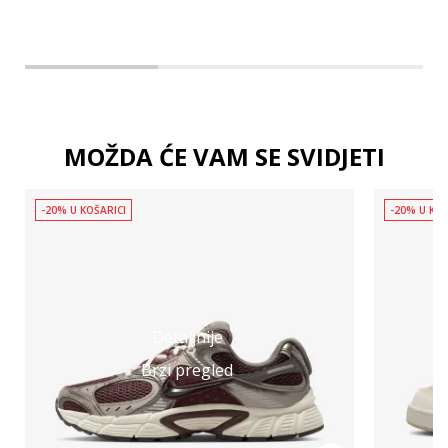
MOŽDA ĆE VAM SE SVIDJETI
-20% U KOŠARICI
-20% U KOŠ
Detaljnije
Brzi pregled