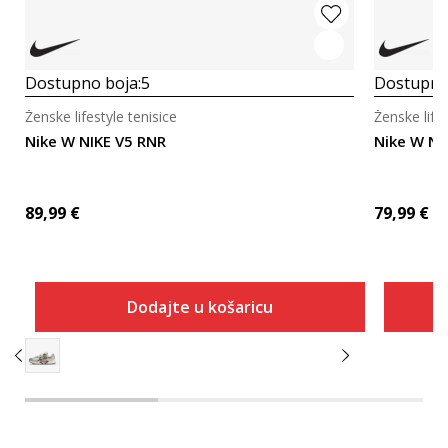
Dostupno boja:
5
Dostupno
Ženske lifestyle tenisice
Ženske lifes
Nike W NIKE V5 RNR
Nike W NI
89,99
€
79,99
€
Dodajte u košaricu