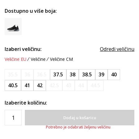
Dostupno u više boja:
Izaberi veličinu:
Odredi veličinu
Veličine EU
Veličine
Veličine CM
35.5
36
36.5
37.5
38
38.5
39
40
40.5
41
42
42.5
43
44
44.5
Izaberite količinu:
Dodaj u košaricu
Potrebno je odabrati željenu veličinu